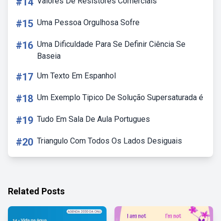
#14
Valores De Resistores Comerciais
#15
Uma Pessoa Orgulhosa Sofre
#16
Uma Dificuldade Para Se Definir Ciência Se
Baseia
#17
Um Texto Em Espanhol
#18
Um Exemplo Tipico De Solução Supersaturada é
#19
Tudo Em Sala De Aula Portugues
#20
Triangulo Com Todos Os Lados Desiguais
Related Posts