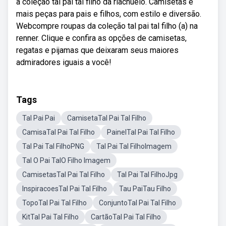
a coleção tal pai tal filho da riachuelo. Camisetas e
mais peças para pais e filhos, com estilo e diversão.
Webcompre roupas da coleção tal pai tal filho (a) na
renner. Clique e confira as opções de camisetas,
regatas e pijamas que deixaram seus maiores
admiradores iguais a você!
Tags
Tal Pai Pai
CamisetaTal Pai Tal Filho
CamisaTal Pai Tal Filho
PainelTal Pai Tal Filho
Tal Pai Tal FilhoPNG
Tal Pai Tal FilhoImagem
Tal O Pai TalO Filho Imagem
CamisetasTal Pai Tal Filho
Tal Pai Tal FilhoJpg
InspiracoesTal Pai Tal Filho
Tau PaiTau Filho
TopoTal Pai Tal Filho
ConjuntoTal Pai Tal Filho
KitTal Pai Tal Filho
CartãoTal Pai Tal Filho