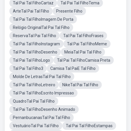
Tal Pai Tal FilhoCartaz
Tal Pai Tal FilhoTema
ArteTal Pai Tal Filho
Presente Filho
Tal Pai Tal FilhoImagem De Porta
Relógio OriginalTal Pai Tal Filho
ReservaTal Pai Tal Filho
Tal Pai Tal FilhoFrases
Tal Pai Tal FilhoInstagram
Tal Pai Tal FilhoMeme
Tal Pai Tal FilhoDesenho
MeiaTal Pai Tal Filho
Tal Pai Tal FilhoLogo
Tal Pai Tal FilhoCamisa Preta
Tal Pai Tal Filho3
Camisa Tal PaiE Tal Filho
Molde De LetrasTal Pai Tal Filho
Tal Pai Tal FilhoLetreiro
NikeTal Pai Tal Filho
Tal Pai Tal FilhoEscrito Impressao
QuadroTal Pai Tal Filho
Tal Pai Tal FilhoDesenho Animado
PernanbucanasTal Pai Tal Filho
VestuárioTal Pai Tal Filho
Tal Pai Tal FilhoEstampas