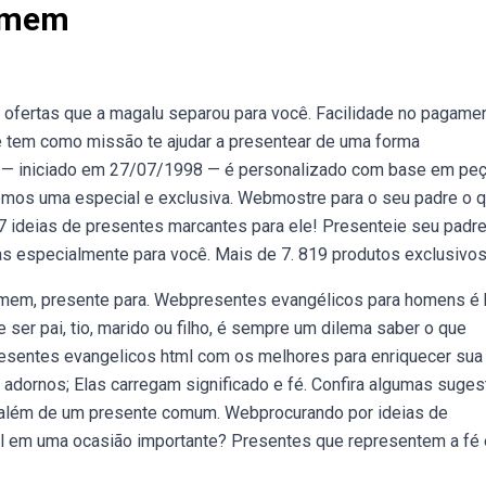
Homem
ofertas que a magalu separou para você. Facilidade no pagame
ue tem como missão te ajudar a presentear de uma forma
 — iniciado em 27/07/1998 — é personalizado com base em pe
emos uma especial e exclusiva. Webmostre para o seu padre o 
7 ideias de presentes marcantes para ele! Presenteie seu padr
as especialmente para você. Mais de 7. 819 produtos exclusivos
omem, presente para. Webpresentes evangélicos para homens é
 ser pai, tio, marido ou filho, é sempre um dilema saber o que
esentes evangelicos html com os melhores para enriquecer sua
ue adornos; Elas carregam significado e fé. Confira algumas suge
 além de um presente comum. Webprocurando por ideias de
al em uma ocasião importante? Presentes que representem a fé 