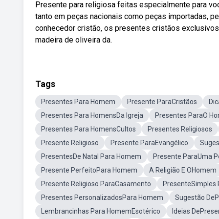
Presente para religiosa feitas especialmente para v
tanto em peças nacionais como peças importadas, peç
conhecedor cristão, os presentes cristãos exclusiv
madeira de oliveira da.
Tags
Presentes Para Homem
Presente ParaCristãos
Di
Presentes Para HomensDa Igreja
Presentes ParaO 
Presentes Para HomensCultos
Presentes Religiosos
Presente Religioso
Presente ParaEvangélico
Suges
PresentesDe Natal Para Homem
Presente ParaUma Pe
Presente PerfeitoPara Homem
A Religião E OHomem
Presente Religioso ParaCasamento
PresenteSimples
Presentes PersonalizadosPara Homem
Sugestão De
Lembrancinhas Para HomemEsotérico
Ideias DePres