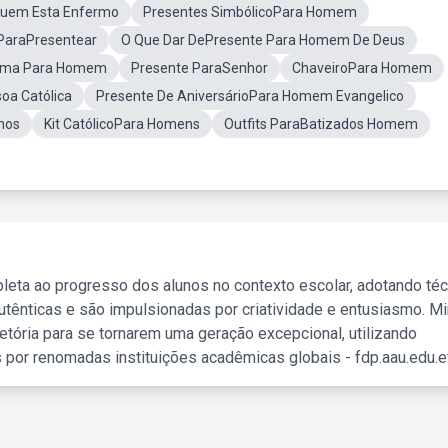
Quem Esta Enfermo
Presentes SimbólicoPara Homem
 ParaPresentear
O Que Dar DePresente Para Homem De Deus
isma Para Homem
Presente ParaSenhor
ChaveiroPara Homem
oa Católica
Presente De AniversárioPara Homem Evangelico
nos
Kit CatólicoPara Homens
Outfits ParaBatizados Homem
leta ao progresso dos alunos no contexto escolar, adotando té
tênticas e são impulsionadas por criatividade e entusiasmo. M
etória para se tornarem uma geração excepcional, utilizando
 por renomadas instituições acadêmicas globais - fdp.aau.edu.et