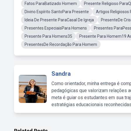
Fatos ParaBatizado Homem
Presente Religioso Para
Divino Espírito SantoPara Presente
Artigos Religiosos
Ideia De Presente ParaCasal De Igreja
PresenteDe Cr
Presentes EspeciaisPara Homens
Presentes ParaPess
Presente Para Homens35
Presente Para Homem19 A
PresentesDe Recordação Para Homem
Sandra
Como orientador, minha entrega é comp
pedagógicas que valorizam relações au
meta é guiar os estudantes em sua traj
estratégias educacionais reconhecidas
Related Posts