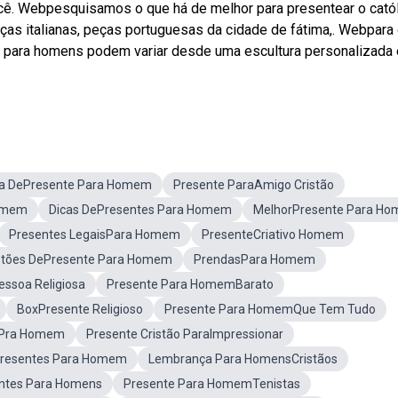
ocê. Webpesquisamos o que há de melhor para presentear o cató
as italianas, peças portuguesas da cidade de fátima,. Webpara
os para homens podem variar desde uma escultura personalizada
ca DePresente Para Homem
Presente ParaAmigo Cristão
Homem
Dicas DePresentes Para Homem
MelhorPresente Para H
Presentes LegaisPara Homem
PresenteCriativo Homem
tões DePresente Para Homem
PrendasPara Homem
ssoa Religiosa
Presente Para HomemBarato
BoxPresente Religioso
Presente Para HomemQue Tem Tudo
 Pra Homem
Presente Cristão ParaImpressionar
Presentes Para Homem
Lembrança Para HomensCristãos
entes Para Homens
Presente Para HomemTenistas