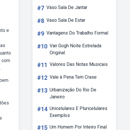
#7
Vaso Sala De Jantar
#8
Vaso Sala De Estar
nto e
#9
Vantagens Do Trabalho Formal
ças
#10
Van Gogh Noite Estrelada
Original
quanto
e com
#11
Valores Das Notas Musicais
.
#12
Vale à Pena Tem Crase
 bem
#13
Urbanização Do Rio De
Janeiro
stões
#14
Unicelulares E Pluricelulares
Exemplos
e
#15
Um Homem Por Inteiro Final