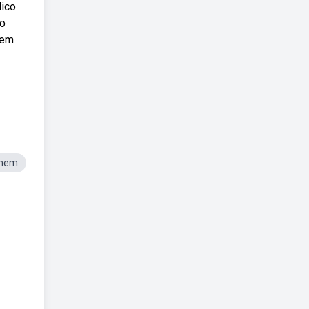
lico
 o
 em
omem