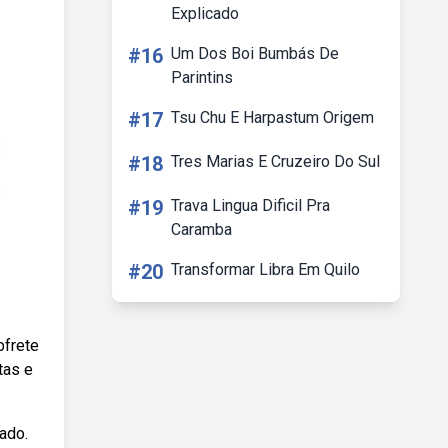
Explicado
#16
Um Dos Boi Bumbás De
Parintins
#17
Tsu Chu E Harpastum Origem
#18
Tres Marias E Cruzeiro Do Sul
#19
Trava Lingua Dificil Pra
Caramba
#20
Transformar Libra Em Quilo
bfrete
tas e
ado.