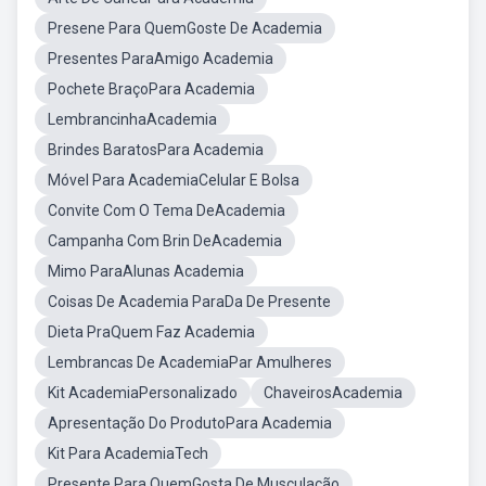
Presene Para QuemGoste De Academia
Presentes ParaAmigo Academia
Pochete BraçoPara Academia
LembrancinhaAcademia
Brindes BaratosPara Academia
Móvel Para AcademiaCelular E Bolsa
Convite Com O Tema DeAcademia
Campanha Com Brin DeAcademia
Mimo ParaAlunas Academia
Coisas De Academia ParaDa De Presente
Dieta PraQuem Faz Academia
Lembrancas De AcademiaPar Amulheres
Kit AcademiaPersonalizado
ChaveirosAcademia
Apresentação Do ProdutoPara Academia
Kit Para AcademiaTech
Presente Para QuemGosta De Musculação