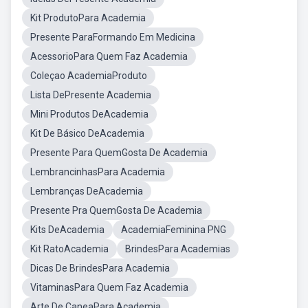
Kit ProdutoPara Academia
Presente ParaFormando Em Medicina
AcessorioPara Quem Faz Academia
Coleçao AcademiaProduto
Lista DePresente Academia
Mini Produtos DeAcademia
Kit De Básico DeAcademia
Presente Para QuemGosta De Academia
LembrancinhasPara Academia
Lembranças DeAcademia
Presente Pra QuemGosta De Academia
Kits DeAcademia
AcademiaFeminina PNG
Kit RatoAcademia
BrindesPara Academias
Dicas De BrindesPara Academia
VitaminasPara Quem Faz Academia
Arte De CaneaPara Academia