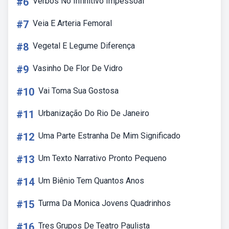
#6
Verbos No Infinitivo Impessoal
#7
Veia E Arteria Femoral
#8
Vegetal E Legume Diferença
#9
Vasinho De Flor De Vidro
#10
Vai Toma Sua Gostosa
#11
Urbanização Do Rio De Janeiro
#12
Uma Parte Estranha De Mim Significado
#13
Um Texto Narrativo Pronto Pequeno
#14
Um Biênio Tem Quantos Anos
#15
Turma Da Monica Jovens Quadrinhos
#16
Tres Grupos De Teatro Paulista