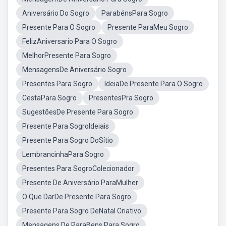
Aniversário Do Sogro
ParabénsPara Sogro
Presente Para O Sogro
Presente ParaMeu Sogro
FelizAniversario Para O Sogro
MelhorPresente Para Sogro
MensagensDe Aniversário Sogro
Presentes Para Sogro
IdeiaDe Presente Para O Sogro
CestaPara Sogro
PresentesPra Sogro
SugestõesDe Presente Para Sogro
Presente Para SogroIdeiais
Presente Para Sogro DoSítio
LembrancinhaPara Sogro
Presentes Para SogroColecionador
Presente De Aniversário ParaMulher
O Que DarDe Presente Para Sogro
Presente Para Sogro DeNatal Criativo
Mensagens De ParaBens Para Sogro