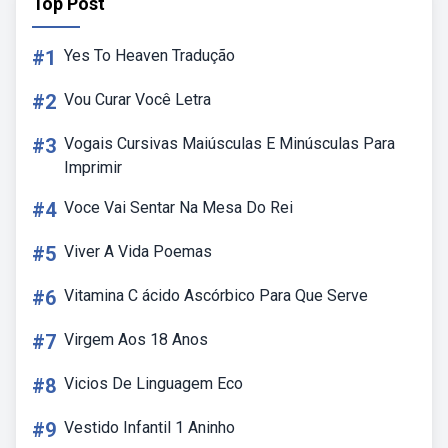
Top Post
#1
Yes To Heaven Tradução
#2
Vou Curar Você Letra
#3
Vogais Cursivas Maiúsculas E Minúsculas Para
Imprimir
#4
Voce Vai Sentar Na Mesa Do Rei
#5
Viver A Vida Poemas
#6
Vitamina C ácido Ascórbico Para Que Serve
#7
Virgem Aos 18 Anos
#8
Vicios De Linguagem Eco
#9
Vestido Infantil 1 Aninho