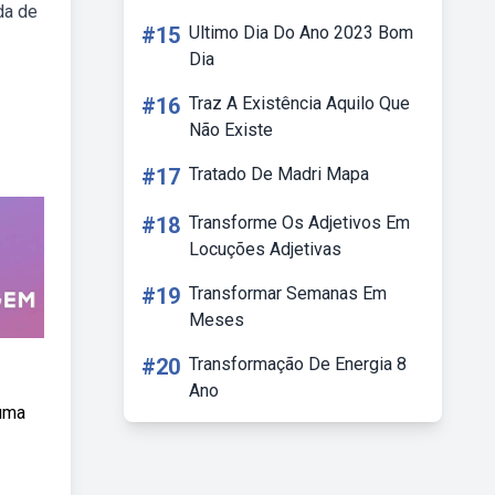
da de
#15
Ultimo Dia Do Ano 2023 Bom
Dia
#16
Traz A Existência Aquilo Que
Não Existe
#17
Tratado De Madri Mapa
#18
Transforme Os Adjetivos Em
Locuções Adjetivas
#19
Transformar Semanas Em
Meses
#20
Transformação De Energia 8
Ano
 uma