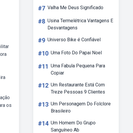
#7
Valha Me Deus Significado
#8
Usina Termelétrica Vantagens E
Desvantagens
#9
Universo Bike é Confiável
litar
#10
Uma Foto Do Papai Noel
ora
#11
Uma Fabula Pequena Para
Copiar
ira
#12
Um Restaurante Está Com
Treze Pessoas 9 Clientes
ração
#13
Um Personagem Do Folclore
ara os
Brasileiro
#14
Um Homem Do Grupo
Sanguíneo Ab