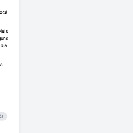
você
Mais
guns
 dia
os
ós