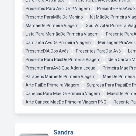
Livro Para AvósFazer
Presente De AvósCasamento
Presentes Para Avó De1ª Viagem
Presente ParaAvó 
Presente ParaMãe De Menino
Kit MãeDe Primeira Vi
MamaeDe Primeira Viagem
Sou VovóDe Primeira Via
Lista Para MamãeDe Primeira Viagem
Presente Para
Camiseta AvóDe Primeira Viagem
Mensagen PraAvós 
PresenteDIA Dos Avós
Presentes ParaDar Avó
Lem
Presente Para PaisDe Primeira Viagem
Ideia Cartao 
Presente ParaAvó Que Adora Jegue
Primeira Mae Pr
Parabéns MameDe Primeira Viagem
Mãe De Primeira
Arte PaiDe Primeira Viagem
Surpresa Para PapaiDe P
Canecas Para MaeDe Primeira Viagem
Mae'sDe Prime
Arte Caneca MaeDe Primeira Viagem PNG
Resente Pa
Sandra