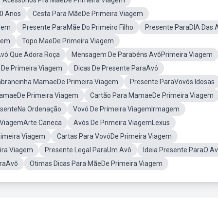
Acessorios Pra MaeDe Primeira Viagem
80 Anos
Cesta Para MãeDe Primeira Viagem
agem
Presente ParaMãe Do Primeiro Filho
Presente ParaDIA Das 
gem
Topo MaeDe Primeira Viagem
Avó Que Adora Roça
Mensagem De Parabéns AvôPrimeira Viagem
De Primeira Viagem
Dicas De Presente ParaAvó
brancinha MamaeDe Primeira Viagem
Presente ParaVovós Idosas
MamaeDe Primeira Viagem
Cartão Para MamaeDe Primeira Viagem
esenteNa Ordenação
Vovó De Primeira ViagemIrmagem
 ViagemArte Caneca
Avós De Primeira ViagemLexus
rimeira Viagem
Cartas Para VovóDe Primeira Viagem
ira Viagem
Presente Legal ParaUm Avô
Ideia Presente ParaO A
raAvô
Otimas Dicas Para MãeDe Primeira Viagem