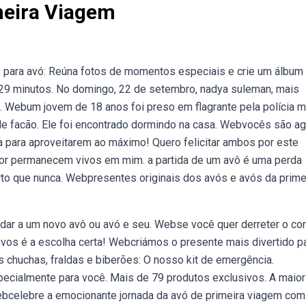
meira Viagem
s para avó: Reúna fotos de momentos especiais e crie um álbum
29 minutos. No domingo, 22 de setembro, nadya suleman, mais
 Webum jovem de 18 anos foi preso em flagrante pela polícia mi
e facão. Ele foi encontrado dormindo na casa. Webvocês são ag
a para aproveitarem ao máximo! Quero felicitar ambos por este
r permanecem vivos em mim. a partida de um avô é uma perda
rto que nunca. Webpresentes originais dos avós e avós da prime
dar a um novo avô ou avó e seu. Webse você quer derreter o co
ivos é a escolha certa! Webcriámos o presente mais divertido p
chuchas, fraldas e biberões: O nosso kit de emergência.
ecialmente para você. Mais de 79 produtos exclusivos. A maior
bcelebre a emocionante jornada da avó de primeira viagem com