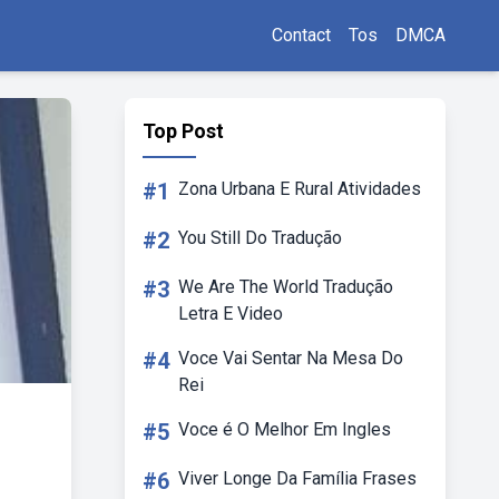
Contact
Tos
DMCA
Top Post
#1
Zona Urbana E Rural Atividades
#2
You Still Do Tradução
#3
We Are The World Tradução
Letra E Video
#4
Voce Vai Sentar Na Mesa Do
Rei
#5
Voce é O Melhor Em Ingles
#6
Viver Longe Da Família Frases