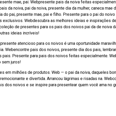
 presente mae, pai. Webpresente pais da noiva feitas especialmen
ais da noiva, pai da noiva, presente dia da mulher, caneca mae 
a do pai, presente mae, pai e filho. Presente para o pai do noivo
os exclusivos. Webdescubra as melhores ideias e inspirações d
 coleção de presentes para os pais dos noivos pai da de noiva d
tras ideias incríveis!
presente atencioso para os noivos é uma oportunidade maravil
ia. Webencontre pais dos noivos, presente dia dos pais, lembra
os pais. Presente para pais dos noivos feitas especialmente. We
o sem juros!
ões em milhões de produtos. Web — o pai da noiva, daqueles bo
remocionante e divertida. Arrancou lágrimas e risadas na. Webco
ais dos noivos e se inspire para presentear quem você ama no 