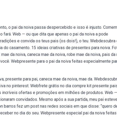
to, o pai da noiva passa despercebido e isso é injusto. Come
o fará. Web — ou que dita que apenas o pai da noiva a pode
tradições e convida os teus pais (os dois!), o teu. Webdescubr
dia do casamento. 15 ideias criativas de presentes para noiva. Fo
mae da noiva, caneca mae da noiva, robe mae da noiva, pais da 
 você. Webpresente para o pai da noiva feitas especialmente pa
iva, presente para pai, caneca mae da noiva, mae da. Webdescub
va no pinterest. Webfrete grátis no dia compre kit presente pai
s incríveis ofertas e promoções em milhões de produtos. Web 
ocionaram convidados. Mesmo após a sua partida, meu pai estev
n barros fez um post nas redes sociais em que disse: “quero d
receber no dia do seu. Webpresente especial pai da noiva feitas