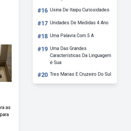
#16
Usina De Itaipu Curiosidades
#17
Unidades De Medidas 4 Ano
#18
Uma Palavra Com 5 A
#19
Uma Das Grandes
Características Da Linguagem
é Sua
#20
Tres Marias E Cruzeiro Do Sul
ra as
 para