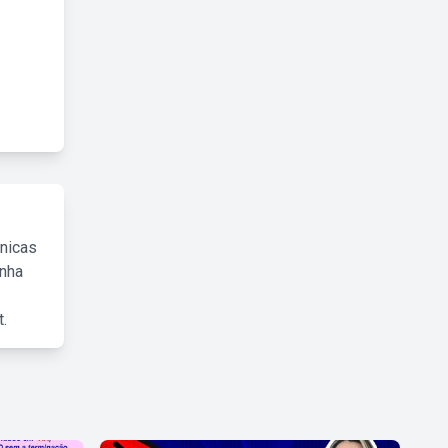
cnicas
inha
.