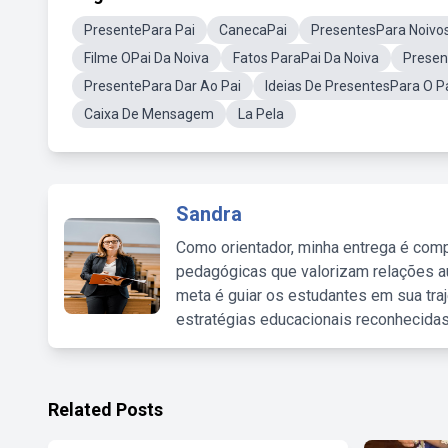
PresentePara Pai
CanecaPai
PresentesPara Noivo
Filme OPai Da Noiva
Fatos ParaPai Da Noiva
Presen
PresentePara Dar Ao Pai
Ideias De PresentesPara O P
Caixa De Mensagem
La Pela
Sandra
Como orientador, minha entrega é comp
pedagógicas que valorizam relações au
meta é guiar os estudantes em sua traj
estratégias educacionais reconhecidas
Related Posts