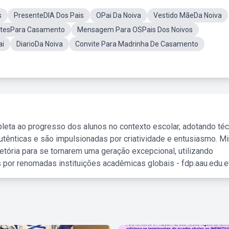
s
PresenteDIA Dos Pais
OPai Da Noiva
Vestido MãeDa Noiva
tesPara Casamento
Mensagem Para OSPais Dos Noivos
ai
DiarioDa Noiva
Convite Para Madrinha De Casamento
leta ao progresso dos alunos no contexto escolar, adotando té
tênticas e são impulsionadas por criatividade e entusiasmo. M
etória para se tornarem uma geração excepcional, utilizando
 por renomadas instituições acadêmicas globais - fdp.aau.edu.et