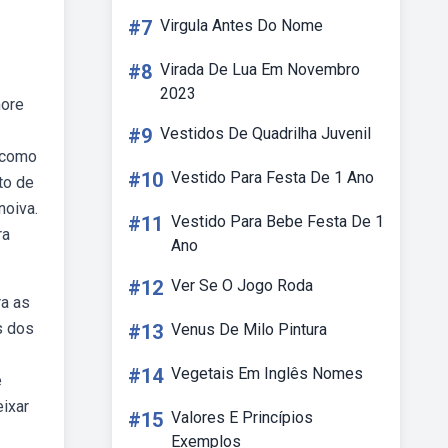
#7
Virgula Antes Do Nome
#8
Virada De Lua Em Novembro
2023
more
#9
Vestidos De Quadrilha Juvenil
a como
#10
Vestido Para Festa De 1 Ano
to de
noiva.
#11
Vestido Para Bebe Festa De 1
ra
Ano
#12
Ver Se O Jogo Roda
ra as
s dos
#13
Venus De Milo Pintura
—
#14
Vegetais Em Inglês Nomes
e
eixar
#15
Valores E Princípios
Exemplos