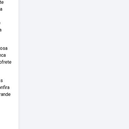
te
da
e
a
hosa
nca
bfrete
ns
nfira
grande