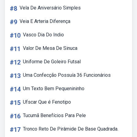
#8
Vela De Aniversário Simples
#9
Veia E Arteria Diferença
#10
Vasco Dia Do Indio
#11
Valor De Mesa De Sinuca
#12
Uniforme De Goleiro Futsal
#13
Uma Confecção Possuía 36 Funcionários
#14
Um Texto Bem Pequenininho
#15
Ufscar Que é Fenotipo
#16
Tucumã Benefícios Para Pele
#17
Tronco Reto De Pirâmide De Base Quadrada.