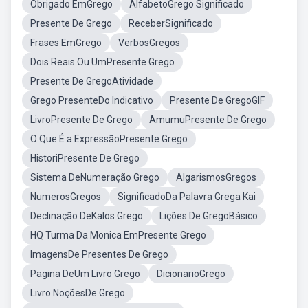
Obrigado EmGrego
AlfabetoGrego Significado
Presente De Grego
ReceberSignificado
Frases EmGrego
VerbosGregos
Dois Reais Ou UmPresente Grego
Presente De GregoAtividade
Grego PresenteDo Indicativo
Presente De GregoGIF
LivroPresente De Grego
AmumuPresente De Grego
O Que É a ExpressãoPresente Grego
HistoriPresente De Grego
Sistema DeNumeração Grego
AlgarismosGregos
NumerosGregos
SignificadoDa Palavra Grega Kai
Declinação DeKalos Grego
Lições De GregoBásico
HQ Turma Da Monica EmPresente Grego
ImagensDe Presentes De Grego
Pagina DeUm Livro Grego
DicionarioGrego
Livro NoçõesDe Grego