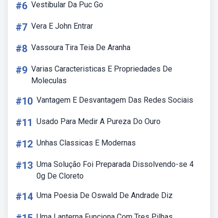
#6
Vestibular Da Puc Go
#7
Vera E John Entrar
#8
Vassoura Tira Teia De Aranha
#9
Varias Caracteristicas E Propriedades De
Moleculas
#10
Vantagem E Desvantagem Das Redes Sociais
#11
Usado Para Medir A Pureza Do Ouro
#12
Unhas Classicas E Modernas
#13
Uma Solução Foi Preparada Dissolvendo-se 4
0g De Cloreto
#14
Uma Poesia De Oswald De Andrade Diz
Uma Lanterna Funciona Com Tres Pilhas