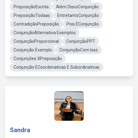
PreposiçãoEscrita
Além DissoConjunção
PreposiçãoTodaas
EntretantoConjunção
ContradiçãoPreposição
Pois ÉConjunção
ConjunçãoAlternativa Exemplos
ConjunçãoProporcional
ConjunçãoPPT
Conjunção Exemplo
ConjunçãoCom Isso
Conjunções XPreposição
Conjunção ECoordenativas E Subordinativas
Sandra