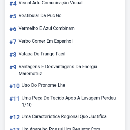
#4
Visual Arte Comunicação Visual
#5
Vestibular Da Puc Go
#6
Vermelho E Azul Combinam
#7
Verbo Comer Em Espanhol
#8
Vatapa De Frango Facil
#9
Vantagens E Desvantagens Da Energia
Maremotriz
#10
Uso Do Pronome Lhe
#11
Uma Peça De Tecido Apos A Lavagem Perdeu
1/10
#12
Uma Caracteristica Regional Que Justifica
Um Aparelho Possui Um Resistor Com