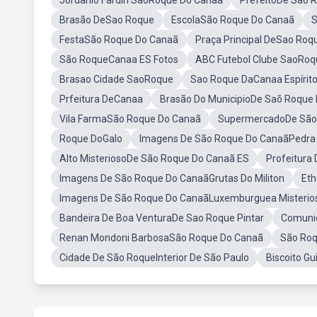
Jordanio Fardin SaoRoque Do Canaa
PrefeitoDe São 
Brasão DeSao Roque
EscolaSão Roque Do Canaã
S
FestaSão Roque Do Canaã
Praça Principal DeSao Roq
São RoqueCanaa ES Fotos
ABC Futebol Clube SaoRoq
Brasao Cidade SaoRoque
Sao Roque DaCanaa Espírit
Prfeitura DeCanaa
Brasão Do MunicipioDe Saõ Roque
Vila FarmaSão Roque Do Canaã
SupermercadoDe São
Roque DoGalo
Imagens De São Roque Do CanaãPedra
Alto MisteriosoDe São Roque Do Canaã ES
Profeitura
Imagens De São Roque Do CanaãGrutas Do Militon
Eth
Imagens De São Roque Do CanaãLuxemburguea Misterio
Bandeira De Boa VenturaDe Sao Roque Pintar
Comuni
Renan Mondoni BarbosaSão Roque Do Canaã
São Roq
Cidade De São RoqueInterior De São Paulo
Biscoito G