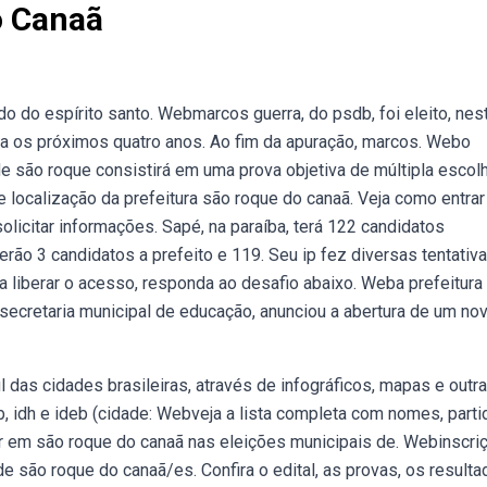
o Canaã
o do espírito santo. Webmarcos guerra, do psdb, foi eleito, nes
ra os próximos quatro anos. Ao fim da apuração, marcos. Webo
de são roque consistirá em uma prova objetiva de múltipla escolh
e localização da prefeitura são roque do canaã. Veja como entra
olicitar informações. Sapé, na paraíba, terá 122 candidatos
rão 3 candidatos a prefeito e 119. Seu ip fez diversas tentativ
liberar o acesso, responda ao desafio abaixo. Weba prefeitura
 secretaria municipal de educação, anunciou a abertura de um no
das cidades brasileiras, através de infográficos, mapas e outr
 idh e ideb (cidade: Webveja a lista completa com nomes, parti
r em são roque do canaã nas eleições municipais de. Webinscri
de são roque do canaã/es. Confira o edital, as provas, os result