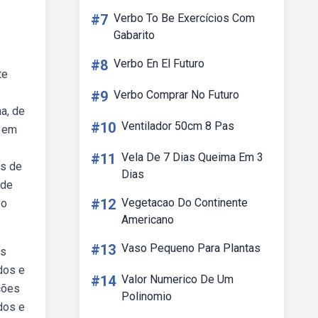
#7
Verbo To Be Exercícios Com
Gabarito
#8
Verbo En El Futuro
te
#9
Verbo Comprar No Futuro
a, de
#10
Ventilador 50cm 8 Pas
r em
#11
Vela De 7 Dias Queima Em 3
as de
Dias
 de
#12
Vegetacao Do Continente
vo
Americano
#13
Vaso Pequeno Para Plantas
as
dos e
#14
Valor Numerico De Um
ções
Polinomio
ados e