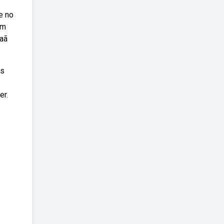
e no
ém
aã
as
er.