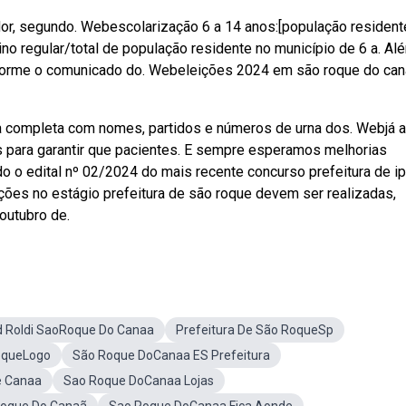
dor, segundo. Webescolarização 6 a 14 anos:[população resident
no regular/total de população residente no município de 6 a. Al
forme o comunicado do. Webeleições 2024 em são roque do can
ista completa com nomes, partidos e números de urna dos. Webjá 
is para garantir que pacientes. E sempre esperamos melhorias
do o edital nº 02/2024 do mais recente concurso prefeitura de ip
crições no estágio prefeitura de são roque devem ser realizadas,
 outubro de.
d Roldi SaoRoque Do Canaa
Prefeitura De São RoqueSp
RoqueLogo
São Roque DoCanaa ES Prefeitura
e Canaa
Sao Roque DoCanaa Lojas