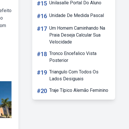
#15
Unilasalle Portal Do Aluno
efeito
#16
Unidade De Medida Pascal
ão
com
#17
Um Homem Caminhando Na
Praia Deseja Calcular Sua
Velocidade
#18
Tronco Encefalico Vista
Posterior
#19
Triangulo Com Todos Os
Lados Desiguais
#20
Traje Típico Alemão Feminino