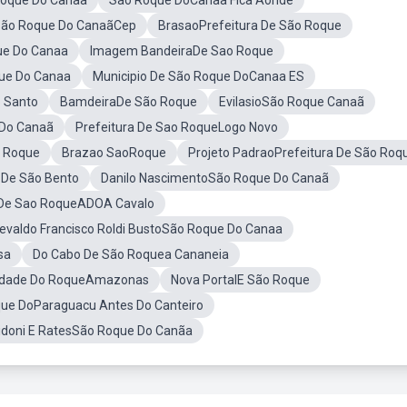
Roque Do Canaã
Sao Roque DoCanaa Fica Aonde
ão Roque Do CanaãCep
BrasaoPrefeitura De São Roque
ue Do Canaa
Imagem BandeiraDe Sao Roque
ue Do Canaa
Municipio De São Roque DoCanaa ES
o Santo
BamdeiraDe São Roque
EvilasioSão Roque Canaã
 Do Canaã
Prefeitura De Sao RoqueLogo Novo
 Roque
Brazao SaoRoque
Projeto PadraoPrefeitura De São Roq
 De São Bento
Danilo NascimentoSão Roque Do Canaã
 De Sao RoqueADOA Cavalo
evaldo Francisco Roldi BustoSão Roque Do Canaa
sa
Do Cabo De São Roquea Cananeia
dade Do RoqueAmazonas
Nova PortalE São Roque
ue DoParaguacu Antes Do Canteiro
uidoni E RatesSão Roque Do Canãa