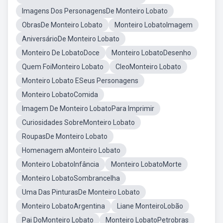
Imagens Dos PersonagensDe Monteiro Lobato
ObrasDe Monteiro Lobato
Monteiro LobatoImagem
AniversárioDe Monteiro Lobato
Monteiro De LobatoDoce
Monteiro LobatoDesenho
Quem FoiMonteiro Lobato
CleoMonteiro Lobato
Monteiro Lobato ESeus Personagens
Monteiro LobatoComida
Imagem De Monteiro LobatoPara Imprimir
Curiosidades SobreMonteiro Lobato
RoupasDe Monteiro Lobato
Homenagem aMonteiro Lobato
Monteiro LobatoInfância
Monteiro LobatoMorte
Monteiro LobatoSombrancelha
Uma Das PinturasDe Monteiro Lobato
Monteiro LobatoArgentina
Liane MonteiroLobão
Pai DoMonteiro Lobato
Monteiro LobatoPetrobras