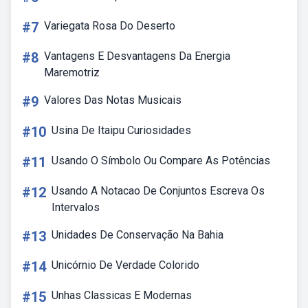
#7
Variegata Rosa Do Deserto
#8
Vantagens E Desvantagens Da Energia
Maremotriz
#9
Valores Das Notas Musicais
#10
Usina De Itaipu Curiosidades
#11
Usando O Símbolo Ou Compare As Potências
#12
Usando A Notacao De Conjuntos Escreva Os
Intervalos
#13
Unidades De Conservação Na Bahia
#14
Unicórnio De Verdade Colorido
#15
Unhas Classicas E Modernas