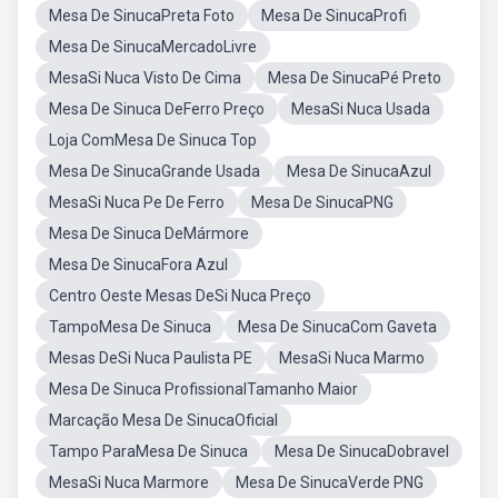
Mesa De SinucaPreta Foto
Mesa De SinucaProfi
Mesa De SinucaMercadoLivre
MesaSi Nuca Visto De Cima
Mesa De SinucaPé Preto
Mesa De Sinuca DeFerro Preço
MesaSi Nuca Usada
Loja ComMesa De Sinuca Top
Mesa De SinucaGrande Usada
Mesa De SinucaAzul
MesaSi Nuca Pe De Ferro
Mesa De SinucaPNG
Mesa De Sinuca DeMármore
Mesa De SinucaFora Azul
Centro Oeste Mesas DeSi Nuca Preço
TampoMesa De Sinuca
Mesa De SinucaCom Gaveta
Mesas DeSi Nuca Paulista PE
MesaSi Nuca Marmo
Mesa De Sinuca ProfissionalTamanho Maior
Marcação Mesa De SinucaOficial
Tampo ParaMesa De Sinuca
Mesa De SinucaDobravel
MesaSi Nuca Marmore
Mesa De SinucaVerde PNG