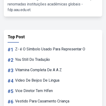
renomadas instituições acadêmicas globais -
fdp.aau.edu.et.
Top Post
#1
Z- é O Símbolo Usado Para Representar O
#2
You Still Do Tradução
#3
Vitamina Completa De A A Z
#4
Video De Beijos De Lingua
#5
Vice Diretor Tem Hífen
#6
Vestido Para Casamento Criança