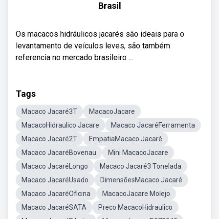
Brasil
Os macacos hidráulicos jacarés são ideais para o
levantamento de veículos leves, são também
referencia no mercado brasileiro ...
Tags
Macaco Jacaré3T
MacacoJacare
MacacoHidraulico Jacare
Macaco JacaréFerramenta
Macaco Jacaré2T
EmpatiaMacaco Jacaré
Macaco JacaréBovenau
Mini MacacoJacare
Macaco JacaréLongo
Macaco Jacaré3 Tonelada
Macaco JacaréUsado
DimensõesMacaco Jacaré
Macaco JacaréOficina
MacacoJacare Molejo
Macaco JacaréSATA
Preco MacacoHidraulico