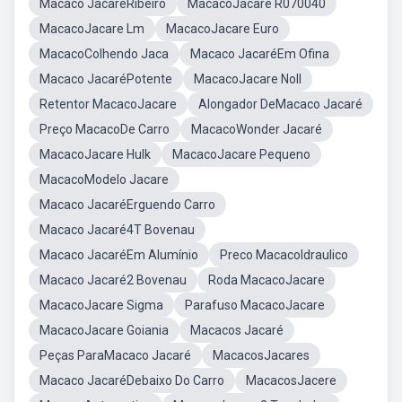
Macaco JacaréRibeiro
MacacoJacare R070040
MacacoJacare Lm
MacacoJacare Euro
MacacoColhendo Jaca
Macaco JacaréEm Ofina
Macaco JacaréPotente
MacacoJacare Noll
Retentor MacacoJacare
Alongador DeMacaco Jacaré
Preço MacacoDe Carro
MacacoWonder Jacaré
MacacoJacare Hulk
MacacoJacare Pequeno
MacacoModelo Jacare
Macaco JacaréErguendo Carro
Macaco Jacaré4T Bovenau
Macaco JacaréEm Alumínio
Preco MacacoIdraulico
Macaco Jacaré2 Bovenau
Roda MacacoJacare
MacacoJacare Sigma
Parafuso MacacoJacare
MacacoJacare Goiania
Macacos Jacaré
Peças ParaMacaco Jacaré
MacacosJacares
Macaco JacaréDebaixo Do Carro
MacacosJacere