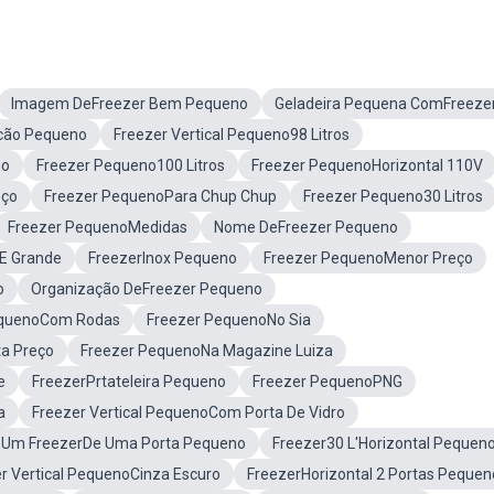
Imagem DeFreezer Bem Pequeno
Geladeira Pequena ComFreeze
cão Pequeno
Freezer Vertical Pequeno98 Litros
no
Freezer Pequeno100 Litros
Freezer PequenoHorizontal 110V
eço
Freezer PequenoPara Chup Chup
Freezer Pequeno30 Litros
Freezer PequenoMedidas
Nome DeFreezer Pequeno
E Grande
FreezerInox Pequeno
Freezer PequenoMenor Preço
o
Organização DeFreezer Pequeno
PequenoCom Rodas
Freezer PequenoNo Sia
ta Preço
Freezer PequenoNa Magazine Luiza
e
FreezerPrtateleira Pequeno
Freezer PequenoPNG
a
Freezer Vertical PequenoCom Porta De Vidro
 Um FreezerDe Uma Porta Pequeno
Freezer30 L'Horizontal Pequen
r Vertical PequenoCinza Escuro
FreezerHorizontal 2 Portas Pequen