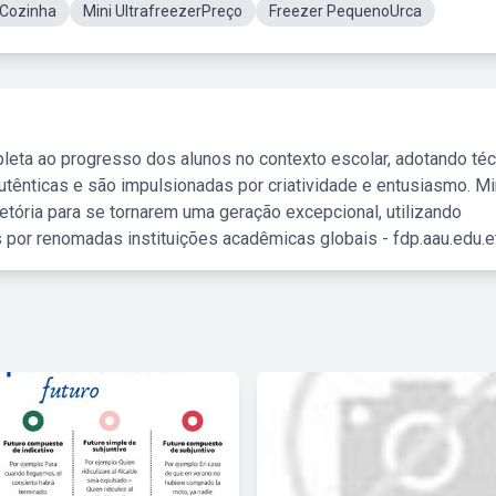
 Cozinha
Mini UltrafreezerPreço
Freezer PequenoUrca
leta ao progresso dos alunos no contexto escolar, adotando té
tênticas e são impulsionadas por criatividade e entusiasmo. M
etória para se tornarem uma geração excepcional, utilizando
 por renomadas instituições acadêmicas globais - fdp.aau.edu.et