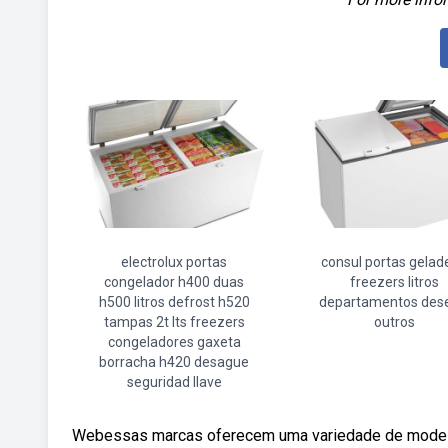
electrolux portas
consul portas gelad
congelador h400 duas
freezers litros
h500 litros defrost h520
departamentos dese
tampas 2t lts freezers
outros
congeladores gaxeta
borracha h420 desague
seguridad llave
Webessas marcas oferecem uma variedade de modelos