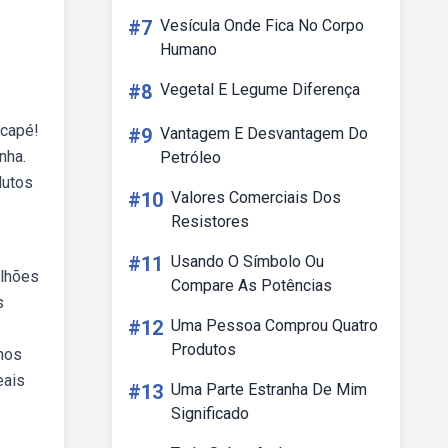
#7
Vesícula Onde Fica No Corpo
Humano
#8
Vegetal E Legume Diferença
scapé!
#9
Vantagem E Desvantagem Do
nha.
Petróleo
dutos
#10
Valores Comerciais Dos
Resistores
#11
Usando O Símbolo Ou
ilhões
Compare As Potências
s
#12
Uma Pessoa Comprou Quatro
Produtos
nos
eais
#13
Uma Parte Estranha De Mim
Significado