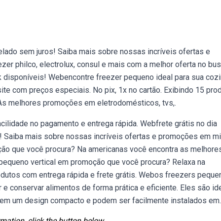
elado sem juros! Saiba mais sobre nossas incríveis ofertas e
r philco, electrolux, consul e mais com a melhor oferta no bu
isponíveis! Webencontre freezer pequeno ideal para sua cozi
ite com preços especiais. No pix, 1x no cartão. Exibindo 15 pro
! As melhores promoções em eletrodomésticos, tvs,.
acilidade no pagamento e entrega rápida. Webfrete grátis no dia
s! Saiba mais sobre nossas incríveis ofertas e promoções em m
ção que você procura? Na americanas você encontra as melhore
 pequeno vertical em promoção que você procura? Relaxa na
dutos com entrega rápida e frete grátis. Webos freezers peque
 conservar alimentos de forma prática e eficiente. Eles são id
uem um design compacto e podem ser facilmente instalados em.
mation, click the button below.