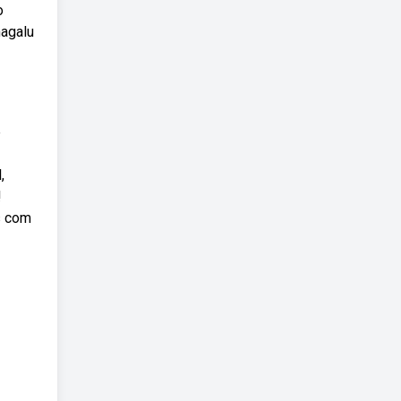
o
magalu
e
,
!
s com