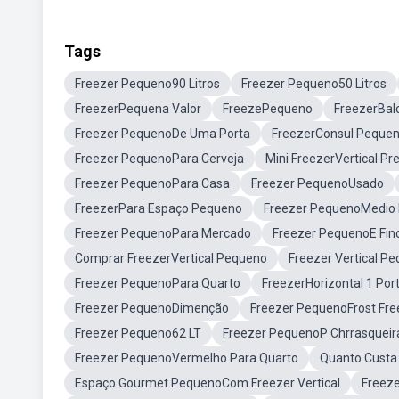
Tags
Freezer Pequeno90 Litros
Freezer Pequeno50 Litros
FreezerPequena Valor
FreezePequeno
FreezerBal
Freezer PequenoDe Uma Porta
FreezerConsul Peque
Freezer PequenoPara Cerveja
Mini FreezerVertical Pr
Freezer PequenoPara Casa
Freezer PequenoUsado
FreezerPara Espaço Pequeno
Freezer PequenoMedio 
Freezer PequenoPara Mercado
Freezer PequenoE Fin
Comprar FreezerVertical Pequeno
Freezer Vertical 
Freezer PequenoPara Quarto
FreezerHorizontal 1 Por
Freezer PequenoDimenção
Freezer PequenoFrost Fre
Freezer Pequeno62 LT
Freezer PequenoP Chrrasqueir
Freezer PequenoVermelho Para Quarto
Quanto Custa
Espaço Gourmet PequenoCom Freezer Vertical
Freeze