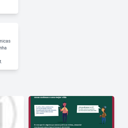
cnicas
inha
.