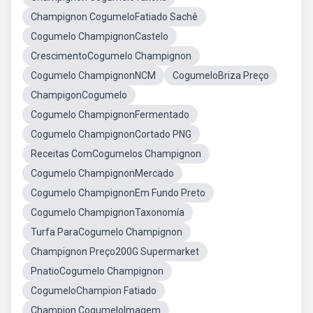
Champignon CogumeloFatiado Sachê
Cogumelo ChampignonCastelo
CrescimentoCogumelo Champignon
Cogumelo ChampignonNCM
CogumeloBriza Preço
ChampigonCogumelo
Cogumelo ChampignonFermentado
Cogumelo ChampignonCortado PNG
Receitas ComCogumelos Champignon
Cogumelo ChampignonMercado
Cogumelo ChampignonEm Fundo Preto
Cogumelo ChampignonTaxonomía
Turfa ParaCogumelo Champignon
Champignon Preço200G Supermarket
PnatioCogumelo Champignon
CogumeloChampion Fatiado
Champion CogumeloImagem