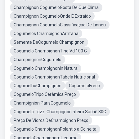
Champignon CogumeloGosta De Que Clima
Champignon CogumeloOnde É Extraído
Champignon CogumeloClassificaçao De Linneu
Cogumelos ChampignonArrifana
Semente DeCogumelo Champignon
Cogumelo ChampignonTing Vd 100 G
ChampingnonCogumelo
Cogumelo Champignonin Natura
Cogumelo ChampignonTabela Nutricional
CogumelhoChampignon
CogumeloFreco
CogumeloTripo Cerâmica Preço
Champignion ParisCogumelo
Cogumelo Tozzi ChampignonInteiro Sachê 80G
Preço De Vidros DeChampignon Preço
Cogumelo ChampignonPolantio a Colheita
CogumeloChampignom Legume