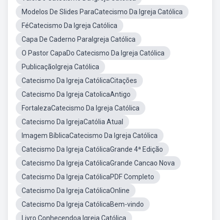
Modelos De Slides ParaCatecismo Da Igreja Católica
FéCatecismo Da Igreja Católica
Capa De Caderno ParaIgreja Católica
O Pastor CapaDo Catecismo Da Igreja Católica
PublicaçãoIgreja Católica
Catecismo Da Igreja CatólicaCitações
Catecismo Da Igreja CatolicaAntigo
FortalezaCatecismo Da Igreja Católica
Catecismo Da IgrejaCatólia Atual
Imagem BíblicaCatecismo Da Igreja Católica
Catecismo Da Igreja CatólicaGrande 4ª Edição
Catecismo Da Igreja CatólicaGrande Cancao Nova
Catecismo Da Igreja CatólicaPDF Completo
Catecismo Da Igreja CatólicaOnline
Catecismo Da Igreja CatólicaBem-vindo
Livro Conhecendoa Igreja Católica