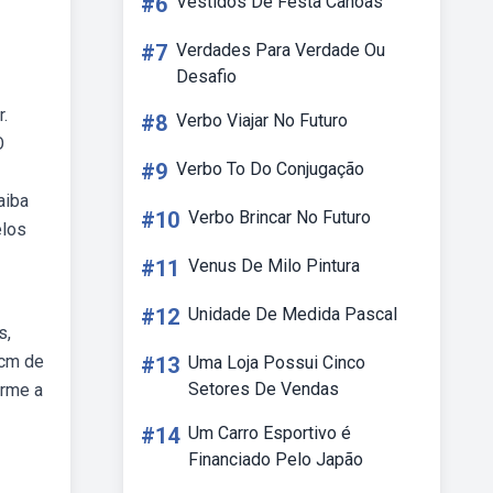
#6
Vestidos De Festa Canoas
#7
Verdades Para Verdade Ou
Desafio
.
#8
Verbo Viajar No Futuro
O
#9
Verbo To Do Conjugação
aiba
#10
Verbo Brincar No Futuro
elos
#11
Venus De Milo Pintura
#12
Unidade De Medida Pascal
s,
 cm de
#13
Uma Loja Possui Cinco
Setores De Vendas
orme a
#14
Um Carro Esportivo é
Financiado Pelo Japão