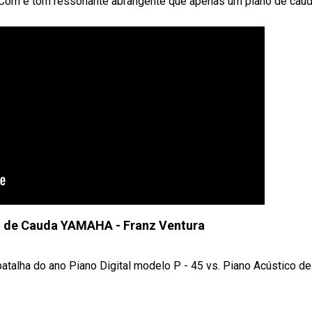
Com e tom ressonante abrangente que apenas um piano de cau
no de Cauda YAMAHA - Franz Ventura
lha do ano Piano Digital modelo P - 45 vs. Piano Acústico de .