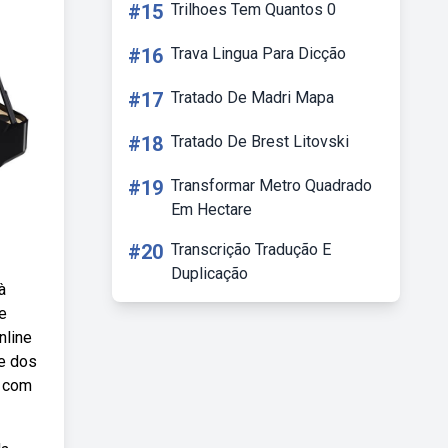
#15
Trilhoes Tem Quantos 0
#16
Trava Lingua Para Dicção
#17
Tratado De Madri Mapa
#18
Tratado De Brest Litovski
#19
Transformar Metro Quadrado
Em Hectare
#20
Transcrição Tradução E
Duplicação
à
e
nline
ce dos
a com