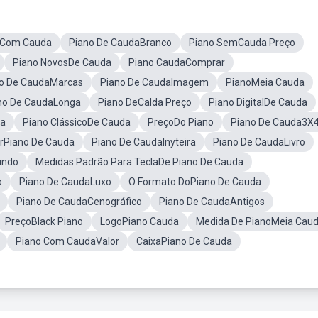
oCom Cauda
Piano De CaudaBranco
Piano SemCauda Preço
Piano NovosDe Cauda
Piano CaudaComprar
o De CaudaMarcas
Piano De CaudaImagem
PianoMeia Cauda
no De CaudaLonga
Piano DeCalda Preço
Piano DigitalDe Cauda
ra
Piano ClássicoDe Cauda
PreçoDo Piano
Piano De Cauda3X
rPiano De Cauda
Piano De CaudaInyteira
Piano De CaudaLivro
undo
Medidas Padrão Para TeclaDe Piano De Cauda
o
Piano De CaudaLuxo
O Formato DoPiano De Cauda
Piano De CaudaCenográfico
Piano De CaudaAntigos
PreçoBlack Piano
LogoPiano Cauda
Medida De PianoMeia Cau
Piano Com CaudaValor
CaixaPiano De Cauda