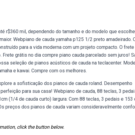
 até r$360 mil, dependendo do tamanho e do modelo que escolher
a, maior. Webpiano de cauda yamaha p125 1/2 preto amadeirado. 
onstruído para a vida moderna com um projeto compacto. O frete
io. Frete grátis no dia compre piano cauda parcelado sem juros! S
ossa seleção de pianos acústicos de cauda na teclacenter. Mod
yamaha e kawai. Compre com os melhores.
plore a sofisticação dos pianos de cauda roland. Desempenho
 perfeição para sua casa! Webpiano de cauda, 88 teclas, 3 pedai
1cm (1/4 de cauda curto) largura: Com 88 teclas, 3 pedais e 153
Os preços dos pianos de cauda variam consideravelmente conf
mation, click the button below.