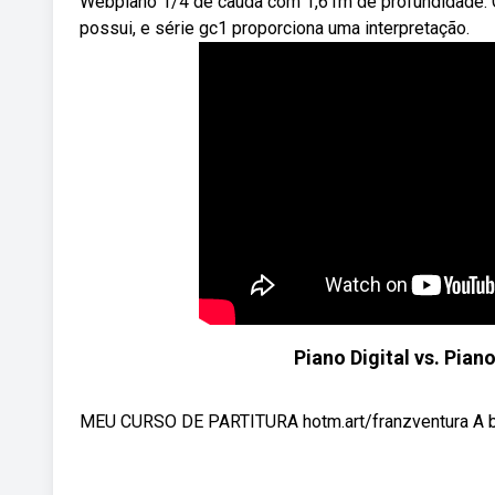
Webpiano 1/4 de cauda com 1,61m de profundidade. 
possui, e série gc1 proporciona uma interpretação.
Piano Digital vs. Pia
MEU CURSO DE PARTITURA hotm.art/franzventura A bata