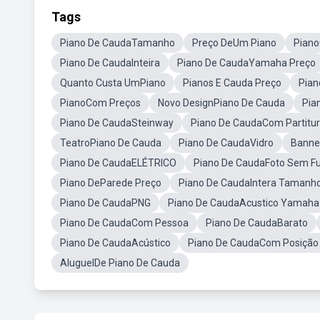
Tags
Piano De CaudaTamanho
Preço DeUm Piano
Pian
Piano De CaudaInteira
Piano De CaudaYamaha Preço
Quanto Custa UmPiano
Pianos E Cauda Preço
Pian
PianoCom Preços
Novo DesignPiano De Cauda
Pia
Piano De CaudaSteinway
Piano De CaudaCom Partitu
TeatroPiano De Cauda
Piano De CaudaVidro
Banne
Piano De CaudaELÉTRICO
Piano De CaudaFoto Sem F
Piano DeParede Preço
Piano De CaudaIntera Tamanh
Piano De CaudaPNG
Piano De CaudaAcustico Yamaha
Piano De CaudaCom Pessoa
Piano De CaudaBarato
Piano De CaudaAcústico
Piano De CaudaCom Posição
AluguelDe Piano De Cauda