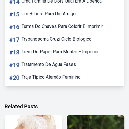
#14
Uma Família De Dois Qual Era A Doença
#15
Um Bilhete Para Um Amigo
#16
Turma Do Chaves Para Colorir E Imprimir
#17
Trypanosoma Cruzi Ciclo Biologico
#18
Trem De Papel Para Montar E Imprimir
#19
Tratamento De Agua Fases
#20
Traje Típico Alemão Feminino
Related Posts