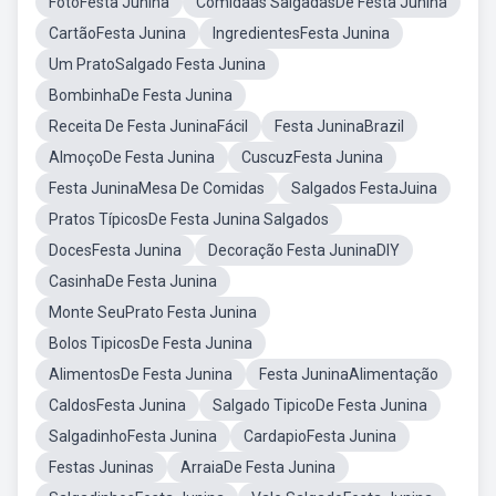
FotoFesta Junina
Comidaas SalgadasDe Festa Junina
CartãoFesta Junina
IngredientesFesta Junina
Um PratoSalgado Festa Junina
BombinhaDe Festa Junina
Receita De Festa JuninaFácil
Festa JuninaBrazil
AlmoçoDe Festa Junina
CuscuzFesta Junina
Festa JuninaMesa De Comidas
Salgados FestaJuina
Pratos TípicosDe Festa Junina Salgados
DocesFesta Junina
Decoração Festa JuninaDIY
CasinhaDe Festa Junina
Monte SeuPrato Festa Junina
Bolos TipicosDe Festa Junina
AlimentosDe Festa Junina
Festa JuninaAlimentação
CaldosFesta Junina
Salgado TipicoDe Festa Junina
SalgadinhoFesta Junina
CardapioFesta Junina
Festas Juninas
ArraiaDe Festa Junina