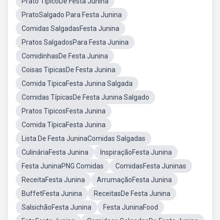
Prato TípicoDe Festa Junina
PratoSalgado Para Festa Junina
Comidas SalgadasFesta Junina
Pratos SalgadosPara Festa Junina
ComidinhasDe Festa Junina
Coisas TipicasDe Festa Junina
Comida TipicaFesta Junina Salgada
Comidas TípicasDe Festa Junina Salgado
Pratos TipicosFesta Junina
Comida TípicaFesta Junina
Lista De Festa JuninaComidas Salgadas
CulináriaFesta Junina
InspiraçãoFesta Junina
Festa JuninaPNG Comidas
ComidasFesta Juninas
ReceitaFesta Junina
ArrumaçãoFesta Junina
BuffetFesta Junina
ReceitasDe Festa Junina
SalsichãoFesta Junina
Festa JuninaFood