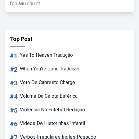
fdp.aau.edu.et.
Top Post
#1
Yes To Heaven Tradução
#2
When You're Gone Tradução
#3
Voto De Cabresto Charge
#4
Volume Da Calota Esférica
#5
Violência No Futebol Redação
#6
Videos De Historinhas Infantil
#7
Verbos Irregulares Ingles Passado