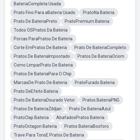
BateriaCompleta Usada
Prato Fino Para aBateria Usado
PratoNa Bateria
Prato De BateriaPreto
PratoPremium Bateria
Todos OSPratos Da Bateria
Porcas ParaPratos De Bateria
Corte EmPratos De Bateria
Prato De BateriaCompleto
Pratos De BateriaImpootado
Pratos De BateriaOriom
Como LimparPrato De Bateria
Pratos De BateriaPara O Chip
MarcasDe Prato De Bateria
PratoFurado Bateria
Prato DeEfeito Bateria
Prato De BateriaDourado Vetor
Pratos BateriaPNG
Pratos De BateriaZildjan
Prato De BateriaAzul
PratoClap Bateria
AbafadosPratos Bateria
PratoOctagon Bateria
Pratos BateriaBosforo
Trave Para TonsE Pratos De Bateria