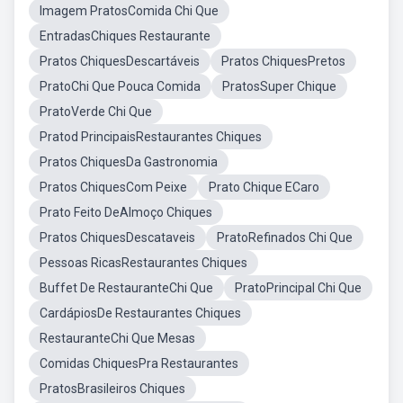
Imagem PratosComida Chi Que
EntradasChiques Restaurante
Pratos ChiquesDescartáveis
Pratos ChiquesPretos
PratoChi Que Pouca Comida
PratosSuper Chique
PratoVerde Chi Que
Pratod PrincipaisRestaurantes Chiques
Pratos ChiquesDa Gastronomia
Pratos ChiquesCom Peixe
Prato Chique ECaro
Prato Feito DeAlmoço Chiques
Pratos ChiquesDescataveis
PratoRefinados Chi Que
Pessoas RicasRestaurantes Chiques
Buffet De RestauranteChi Que
PratoPrincipal Chi Que
CardápiosDe Restaurantes Chiques
RestauranteChi Que Mesas
Comidas ChiquesPra Restaurantes
PratosBrasileiros Chiques