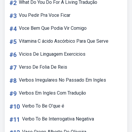
#2
What Do You Do For A Living Tradução
#3
Vou Pedir Pra Voce Ficar
#4
Voce Bem Que Podia Vir Comigo
#5
Vitamina C ácido Ascórbico Para Que Serve
#6
Vicios De Linguagem Exercicios
#7
Verso De Folia De Reis
#8
Verbos Irregulares No Passado Em Ingles
#9
Verbos Em Ingles Com Tradução
#10
Verbo To Be O'que é
#11
Verbo To Be Interrogativa Negativa
Vaso Grego Alberto De Oliveira