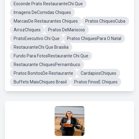
Esconde Prato RestauranteChi Que
Imagens DeComidas Chiques
MarcasDe Restaurantes Chiques
Pratos ChiquesCuba
ArrozChiques
Pratos DeMariscos
PratoExecutivo Chi Que
Pratos ChiquesPara O Natal
RestauranteChi Que Brasilia
Fundo Para FotosRestaurante Chi Que
Restaurante ChiquesPernambuco
Pratos BonitosDe Restaurante
CardapiosChiques
Buffets MaisChiques Brasil
Pratos FinosE Chiques