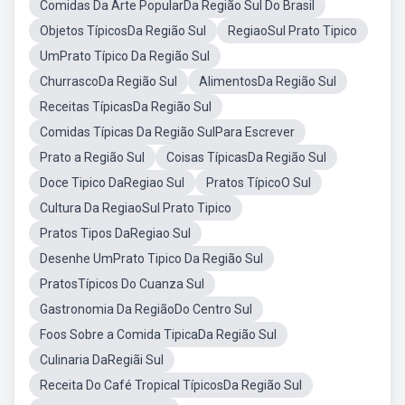
Comidas Da Arte PopularDa Região Sul Do Brasil
Objetos TípicosDa Região Sul
RegiaoSul Prato Tipico
UmPrato Típico Da Região Sul
ChurrascoDa Região Sul
AlimentosDa Região Sul
Receitas TípicasDa Região Sul
Comidas Típicas Da Região SulPara Escrever
Prato a Região Sul
Coisas TípicasDa Região Sul
Doce Tipico DaRegiao Sul
Pratos TípicoO Sul
Cultura Da RegiaoSul Prato Tipico
Pratos Tipos DaRegiao Sul
Desenhe UmPrato Tipico Da Região Sul
PratosTípicos Do Cuanza Sul
Gastronomia Da RegiãoDo Centro Sul
Foos Sobre a Comida TipicaDa Região Sul
Culinaria DaRegiãi Sul
Receita Do Café Tropical TípicosDa Região Sul