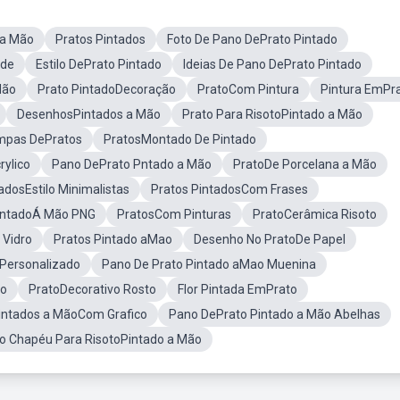
 a Mão
Pratos Pintados
Foto De Pano DePrato Pintado
rde
Estilo DePrato Pintado
Ideias De Pano DePrato Pintado
Mão
Prato PintadoDecoração
PratoCom Pintura
Pintura EmPr
DesenhosPintados a Mão
Prato Para RisotoPintado a Mão
mpas DePratos
PratosMontado De Pintado
rylico
Pano DePrato Pntado a Mão
PratoDe Porcelana a Mão
adosEstilo Minimalistas
Pratos PintadosCom Frases
intadoÁ Mão PNG
PratosCom Pinturas
PratoCerâmica Risoto
 Vidro
Pratos Pintado aMao
Desenho No PratoDe Papel
Personalizado
Pano De Prato Pintado aMao Muenina
ão
PratoDecorativo Rosto
Flor Pintada EmPrato
intados a MãoCom Grafico
Pano DePrato Pintado a Mão Abelhas
o Chapéu Para RisotoPintado a Mão