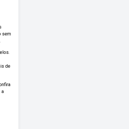
s
do sem
.
elos.
is de
onfira
 a