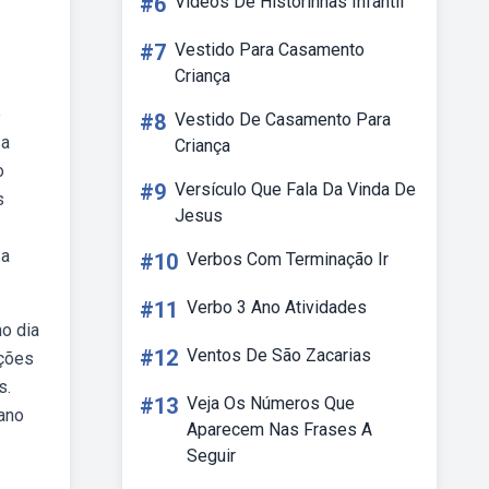
#6
Videos De Historinhas Infantil
#7
Vestido Para Casamento
Criança
e
#8
Vestido De Casamento Para
 a
Criança
o
#9
Versículo Que Fala Da Vinda De
s
Jesus
 a
#10
Verbos Com Terminação Ir
#11
Verbo 3 Ano Atividades
no dia
#12
Ventos De São Zacarias
oções
s.
#13
Veja Os Números Que
pano
Aparecem Nas Frases A
Seguir