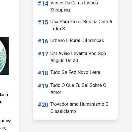
#14
Vasco Da Gama Lisboa
Shopping
#15
Usa Para Fazer Bebida Com A
Letra S
#16
Urbano E Rural Diferenças
#17
Um Aviao Levanta Voo Sob
Angulo De 20
#18
Tudo Se Fez Novo Letra
#19
Tudo O Que Eu Sei Sobre O
Amor
lana
de
#20
Trovadorismo Humanismo E
Classicismo
lusiva
ão,.