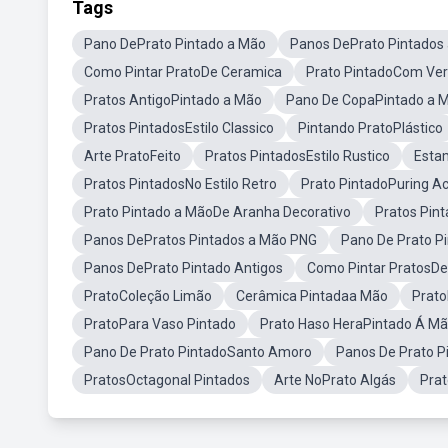
Tags
Pano DePrato Pintado a Mão
Panos DePrato Pintados
Como Pintar PratoDe Ceramica
Prato PintadoCom Ve
Pratos AntigoPintado a Mão
Pano De CopaPintado a 
Pratos PintadosEstilo Classico
Pintando PratoPlástico
Arte PratoFeito
Pratos PintadosEstilo Rustico
Esta
Pratos PintadosNo Estilo Retro
Prato PintadoPuring Ac
Prato Pintado a MãoDe Aranha Decorativo
Pratos Pint
Panos DePratos Pintados a Mão PNG
Pano De Prato P
Panos DePrato Pintado Antigos
Como Pintar PratosDe
PratoColeção Limão
Cerâmica Pintadaa Mão
Prato
PratoPara Vaso Pintado
Prato Haso HeraPintado Á M
Pano De Prato PintadoSanto Amoro
Panos De Prato P
PratosOctagonal Pintados
Arte NoPrato Algás
Prat