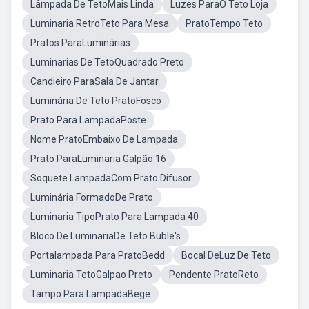
Lâmpada De TetoMais Linda
Luzes ParaO Teto Loja
Luminaria RetroTeto Para Mesa
PratoTempo Teto
Pratos ParaLuminárias
Luminarias De TetoQuadrado Preto
Candieiro ParaSala De Jantar
Luminária De Teto PratoFosco
Prato Para LampadaPoste
Nome PratoEmbaixo De Lampada
Prato ParaLuminaria Galpão 16
Soquete LampadaCom Prato Difusor
Luminária FormadoDe Prato
Luminaria TipoPrato Para Lampada 40
Bloco De LuminariaDe Teto Buble's
Portalampada Para PratoBedd
Bocal DeLuz De Teto
Luminaria TetoGalpao Preto
Pendente PratoReto
Tampo Para LampadaBege