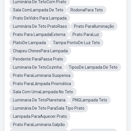
Luminária De TetoCom Prato
Sala ComLampada De Teto
RodonaPara Teto
Prato DeVidro Para Lampada
Luminária De Teto PratoRaso
Prato ParaIluminação
Prato Para LampadaExterna
Prato ParaLuz
PlatoDe Lampada
Tampa PontoDe Luz Teto
Chapeu ChinesPara Lampada
Pendente ParaPassa Prato
Luminaria De TetoCozinha
TiposDe Lampada De Teto
Prato ParaLuminaria Suspensa
Prato ParaLâmpada Prismática
Sala Com UmaLampada No Teto
Luminaria De TetoPlanetaria
PNGLampada Teto
Luminária De Teto ParaSala Tipo Prato
Lampada ParaAquecer Prato
Prato ParaLuminaria Galpão