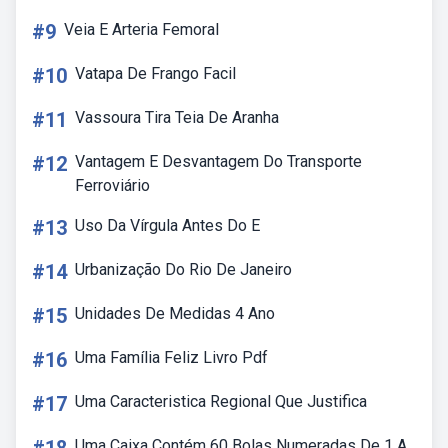
#9
Veia E Arteria Femoral
#10
Vatapa De Frango Facil
#11
Vassoura Tira Teia De Aranha
#12
Vantagem E Desvantagem Do Transporte
Ferroviário
#13
Uso Da Vírgula Antes Do E
#14
Urbanização Do Rio De Janeiro
#15
Unidades De Medidas 4 Ano
#16
Uma Família Feliz Livro Pdf
#17
Uma Caracteristica Regional Que Justifica
Uma Caixa Contém 60 Bolas Numeradas De 1 A