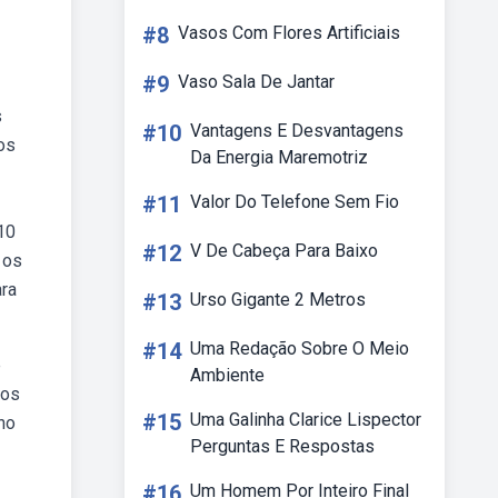
#8
Vasos Com Flores Artificiais
#9
Vaso Sala De Jantar
s
#10
Vantagens E Desvantagens
os
Da Energia Maremotriz
#11
Valor Do Telefone Sem Fio
10
#12
V De Cabeça Para Baixo
 os
ara
#13
Urso Gigante 2 Metros
#14
Uma Redação Sobre O Meio
e
Ambiente
vos
#15
Uma Galinha Clarice Lispector
no
Perguntas E Respostas
#16
Um Homem Por Inteiro Final