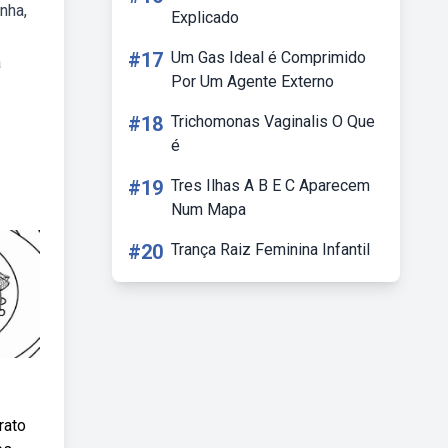
nha,
Explicado
#17
Um Gas Ideal é Comprimido
a
Por Um Agente Externo
#18
Trichomonas Vaginalis O Que
é
#19
Tres Ilhas A B E C Aparecem
Num Mapa
#20
Trança Raiz Feminina Infantil
rato