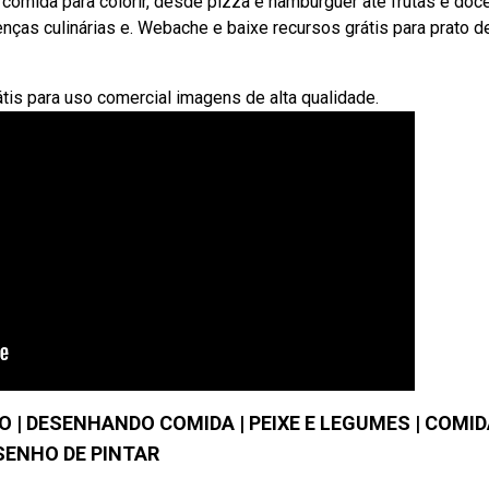
comida para colorir, desde pizza e hambúrguer até frutas e doc
nças culinárias e. Webache e baixe recursos grátis para prato d
átis para uso comercial imagens de alta qualidade.
 | DESENHANDO COMIDA | PEIXE E LEGUMES | COMID
SENHO DE PINTAR