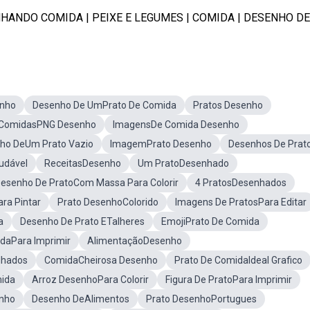
NDO COMIDA | PEIXE E LEGUMES | COMIDA | DESENHO DE .
enho
Desenho De UmPrato De Comida
Pratos Desenho
ComidasPNG Desenho
ImagensDe Comida Desenho
ho DeUm Prato Vazio
ImagemPrato Desenho
Desenhos De Prat
udável
ReceitasDesenho
Um PratoDesenhado
esenho De PratoCom Massa Para Colorir
4 PratosDesenhados
ra Pintar
Prato DesenhoColorido
Imagens De PratosPara Editar
a
Desenho De Prato ETalheres
EmojiPrato De Comida
daPara Imprimir
AlimentaçãoDesenho
lhados
ComidaCheirosa Desenho
Prato De ComidaIdeal Grafico
mida
Arroz DesenhoPara Colorir
Figura De PratoPara Imprimir
enho
Desenho DeAlimentos
Prato DesenhoPortugues