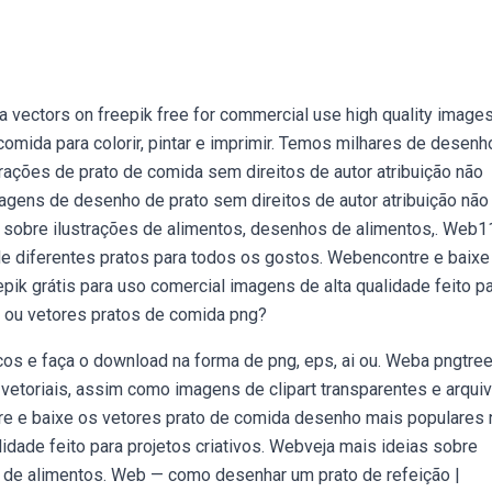
 vectors on freepik free for commercial use high quality image
omida para colorir, pintar e imprimir. Temos milhares de desenh
strações de prato de comida sem direitos de autor atribuição não
agens de desenho de prato sem direitos de autor atribuição não
s sobre ilustrações de alimentos, desenhos de alimentos,. Web1
 de diferentes pratos para todos os gostos. Webencontre e baixe
ik grátis para uso comercial imagens de alta qualidade feito p
 ou vetores pratos de comida png?
cos e faça o download na forma de png, eps, ai ou. Weba pngtre
etoriais, assim como imagens de clipart transparentes e arqui
tre e baixe os vetores prato de comida desenho mais populares 
lidade feito para projetos criativos. Webveja mais ideias sobre
 de alimentos. Web — como desenhar um prato de refeição |