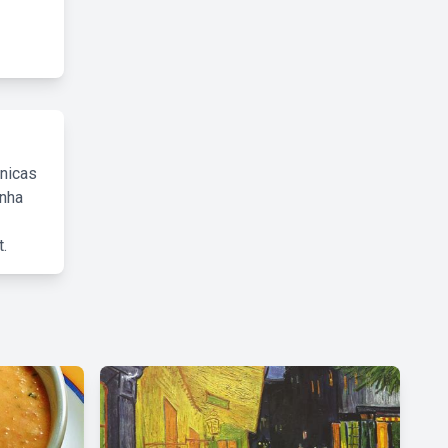
cnicas
inha
.