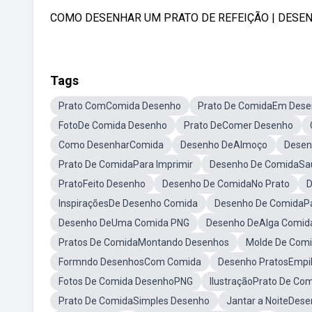
COMO DESENHAR UM PRATO DE REFEIÇÃO | DESENHA
Tags
Prato ComComida Desenho
Prato De ComidaEm Des
FotoDe Comida Desenho
Prato DeComer Desenho
Como DesenharComida
Desenho DeAlmoço
Desen
Prato De ComidaPara Imprimir
Desenho De ComidaSa
PratoFeito Desenho
Desenho De ComidaNo Prato
D
InspiraçõesDe Desenho Comida
Desenho De ComidaPa
Desenho DeUma Comida PNG
Desenho DeAlga Comid
Pratos De ComidaMontando Desenhos
Molde De Comi
Formndo DesenhosCom Comida
Desenho PratosEmpi
Fotos De Comida DesenhoPNG
IlustraçãoPrato De Co
Prato De ComidaSimples Desenho
Jantar a NoiteDes