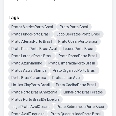
Tags
Pratos VerdesPorto Brasil
Prato Porto Brasil
Prato FundoPorto Brasil
Jogo DePratos Porto Brasil
Prato AtenasPorto Brasil
Prato OceanPorto Brasil
Prato RasoPorto Brasil Azul
LouçasPorto Brasil
Prato LaranjaPorto Brasil
Prato RomaPorto Brasil
Prato AzulMarinho
Prato EsmeraldaPorto Brasil
Pratos AzulE Stampa
Prato OrgânicoPorto Brasil
Porto BrasilCeramica
PratoJantar Azul
Lin Has ClayPorto Brasil
Prato CoelhoPorto Brasil
Prato Porto BrasilAmazonia
LinhaPorto Brasil Pratos
Pratos Porto BrasilDe Libélula
Jogo Prato AzulOceano
Prato SobremesaPorto Brasil
Prato AzulTurqueza
Prato QuadriculadoPorto Brasil