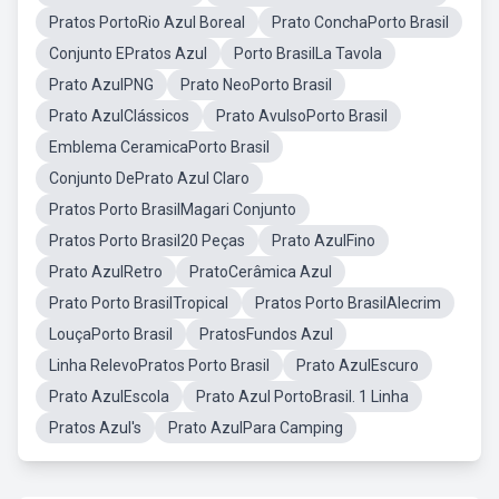
Pratos PortoRio Azul Boreal
Prato ConchaPorto Brasil
Conjunto EPratos Azul
Porto BrasilLa Tavola
Prato AzulPNG
Prato NeoPorto Brasil
Prato AzulClássicos
Prato AvulsoPorto Brasil
Emblema CeramicaPorto Brasil
Conjunto DePrato Azul Claro
Pratos Porto BrasilMagari Conjunto
Pratos Porto Brasil20 Peças
Prato AzulFino
Prato AzulRetro
PratoCerâmica Azul
Prato Porto BrasilTropical
Pratos Porto BrasilAlecrim
LouçaPorto Brasil
PratosFundos Azul
Linha RelevoPratos Porto Brasil
Prato AzulEscuro
Prato AzulEscola
Prato Azul PortoBrasil. 1 Linha
Pratos Azul's
Prato AzulPara Camping