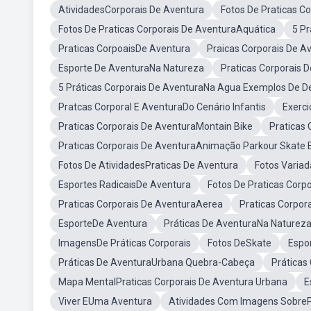
AtividadesCorporais De Aventura
Fotos De Praticas C
Fotos De Praticas Corporais De AventuraAquática
5 P
Praticas CorpoaisDe Aventura
Praicas Corporais De A
Esporte De AventuraNa Natureza
Praticas Corporais 
5 Práticas Corporais De AventuraNa Agua Exemplos De D
Pratcas Corporal E AventuraDo Cenário Infantis
Exerci
Praticas Corporais De AventuraMontain Bike
Praticas 
Praticas Corporais De AventuraAnimação Parkour Skate 
Fotos De AtividadesPraticas De Aventura
Fotos Variad
Esportes RadicaisDe Aventura
Fotos De Praticas Corp
Praticas Corporais De AventuraAerea
Praticas Corpo
EsporteDe Aventura
Práticas De AventuraNa Naturez
ImagensDe Práticas Corporais
Fotos DeSkate
Espo
Práticas De AventuraUrbana Quebra-Cabeça
Práticas
Mapa MentalPraticas Corporais De Aventura Urbana
E
Viver EUma Aventura
Atividades Com Imagens SobreP