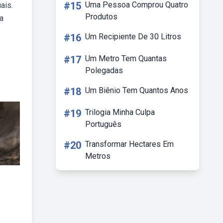
#15
Uma Pessoa Comprou Quatro
ais.
Produtos
a
#16
Um Recipiente De 30 Litros
#17
Um Metro Tem Quantas
Polegadas
#18
Um Biênio Tem Quantos Anos
#19
Trilogia Minha Culpa
Português
#20
Transformar Hectares Em
Metros