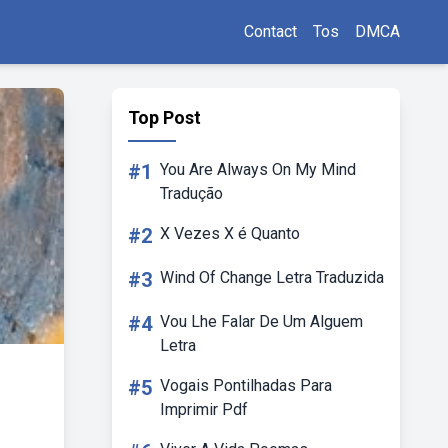
Contact
Tos
DMCA
Top Post
#1
You Are Always On My Mind
Tradução
#2
X Vezes X é Quanto
#3
Wind Of Change Letra Traduzida
#4
Vou Lhe Falar De Um Alguem
Letra
#5
Vogais Pontilhadas Para
Imprimir Pdf