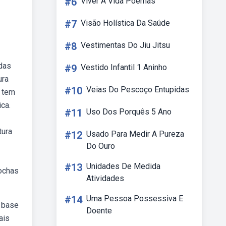
#6
Viver A Vida Poemas
#7
Visão Holística Da Saúde
#8
Vestimentas Do Jiu Jitsu
 das
#9
Vestido Infantil 1 Aninho
ura
#10
Veias Do Pescoço Entupidas
o tem
ca.
#11
Uso Dos Porquês 5 Ano
tura
#12
Usado Para Medir A Pureza
Do Ouro
#13
Unidades De Medida
ochas
Atividades
#14
Uma Pessoa Possessiva E
m base
Doente
ais