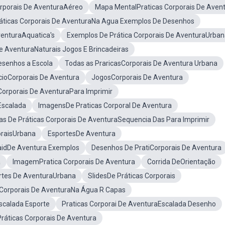
orporais De AventuraAéreo
Mapa MentalPraticas Corporais De Aven
ráticas Corporais De AventuraNa Agua Exemplos De Desenhos
venturaAquatica's
Exemplos De Prática Corporais De AventuraUrba
De AventuraNaturais Jogos E Brincadeiras
esenhos a Escola
Todas as PraricasCorporais De Aventura Urbana
cioCorporais De Aventura
JogosCorporais De Aventura
Corporais De AventuraPara Imprimir
Escalada
ImagensDe Praticas Corporal De Aventura
as De Práticas Corporais De AventuraSequencia Das Para Imprimir
oraisUrbana
EsportesDe Aventura
raidDe Aventura Exemplos
Desenhos De PratiCorporais De Aventura
a
ImagemPratica Corporais De Aventura
Corrida DeOrientação
rtes De AventuraUrbana
SlidesDe Práticas Corporais
 Corporais De AventuraNa Água R Capas
scalada Esporte
Praticas Corporai De AventuraEscalada Desenho
ráticas Corporais De Aventura