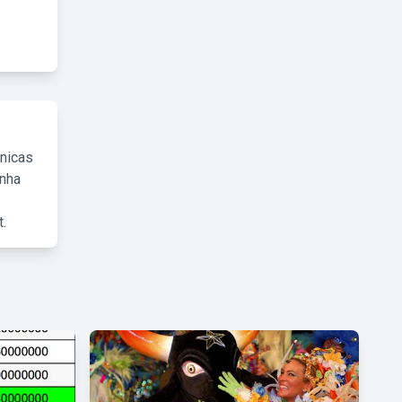
cnicas
inha
.