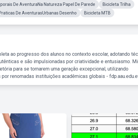
rporais De AventuraNa Natureza Papel De Parede
Bicicleta Trilha
Praticas De AventurasUrbanas Desenho
Bicicleta MTB
leta ao progresso dos alunos no contexto escolar, adotando té
tênticas e são impulsionadas por criatividade e entusiasmo. M
etória para se tornarem uma geração excepcional, utilizando
 por renomadas instituições acadêmicas globais - fdp.aau.edu.et