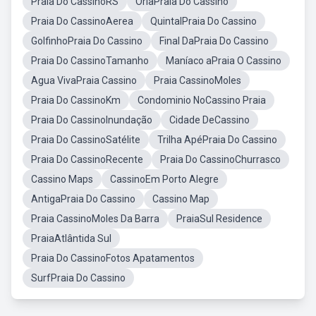
Praia Do CassinoRS
OrlaPraia Do Cassino
Praia Do CassinoAerea
QuintalPraia Do Cassino
GolfinhoPraia Do Cassino
Final DaPraia Do Cassino
Praia Do CassinoTamanho
Maníaco aPraia O Cassino
Agua VivaPraia Cassino
Praia CassinoMoles
Praia Do CassinoKm
Condominio NoCassino Praia
Praia Do CassinoInundação
Cidade DeCassino
Praia Do CassinoSatélite
Trilha ApéPraia Do Cassino
Praia Do CassinoRecente
Praia Do CassinoChurrasco
Cassino Maps
CassinoEm Porto Alegre
AntigaPraia Do Cassino
Cassino Map
Praia CassinoMoles Da Barra
PraiaSul Residence
PraiaAtlântida Sul
Praia Do CassinoFotos Apatamentos
SurfPraia Do Cassino