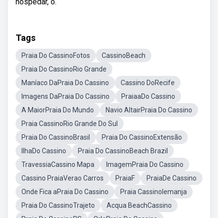
hospedar, o.
Tags
Praia Do CassinoFotos
CassinoBeach
Praia Do CassinoRio Grande
Maníaco DaPraia Do Cassino
Cassino DoRecife
Imagens DaPraia Do Cassino
PraiaaDo Cassino
A MaiorPraia Do Mundo
Navio AltairPraia Do Cassino
Praia CassinoRio Grande Do Sul
Praia Do CassinoBrasil
Praia Do CassinoExtensão
IlhaDo Cassino
Praia Do CassinoBeach Brazil
TravessiaCassino Mapa
ImagemPraia Do Cassino
Cassino PraiaVerao Carros
PraiaF
PraiaDe Cassino
Onde Fica aPraia Do Cassino
Praia CassinoIemanja
Praia Do CassinoTrajeto
Acqua BeachCassino