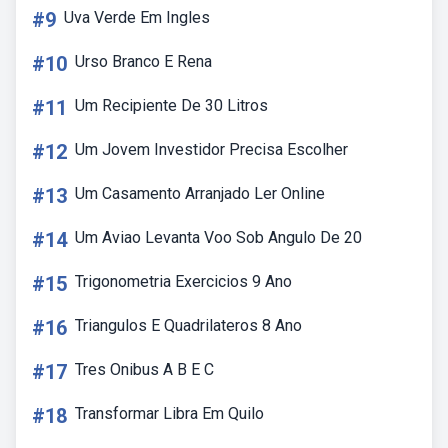
#9
Uva Verde Em Ingles
#10
Urso Branco E Rena
#11
Um Recipiente De 30 Litros
#12
Um Jovem Investidor Precisa Escolher
#13
Um Casamento Arranjado Ler Online
#14
Um Aviao Levanta Voo Sob Angulo De 20
#15
Trigonometria Exercicios 9 Ano
#16
Triangulos E Quadrilateros 8 Ano
#17
Tres Onibus A B E C
#18
Transformar Libra Em Quilo