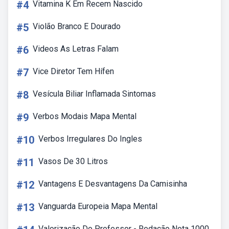
#4
Vitamina K Em Recem Nascido
#5
Violão Branco E Dourado
#6
Videos As Letras Falam
#7
Vice Diretor Tem Hífen
#8
Vesícula Biliar Inflamada Sintomas
#9
Verbos Modais Mapa Mental
#10
Verbos Irregulares Do Ingles
#11
Vasos De 30 Litros
#12
Vantagens E Desvantagens Da Camisinha
#13
Vanguarda Europeia Mapa Mental
Valorização Do Professor - Redação Nota 1000