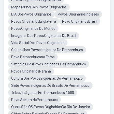
PovosOriginarios Origem Brasil
Mapa Mundi Dos Povos Originarios
DIA DosPovos Originários
Povos OrigináriosIngleses
Povos OrigináriosEnglaterra
Povo OrigináriosBrasil
PovosOriginarios Do Mundo
Imagems Dos PovosOriginarios Do Brasil
Vida Social Dos Povos Originarios
Cabeçalhos PovosIndígenas De Pernambuco
Povo Pernambucano Fotos
Símbolos DosPovos Indígenas De Pernambuco
Povos OrigináriosParaná
Cultura Dos PovosIndígenas Do Pernambuco
Slide Povos Indígenas Do BrasilE De Pernambuco
Tribos Indígenas Em Pernambuco 1500
Povo Atikum NoPernambuco
Quais São OS Povos OrigináriosDo Rio De Janeiro