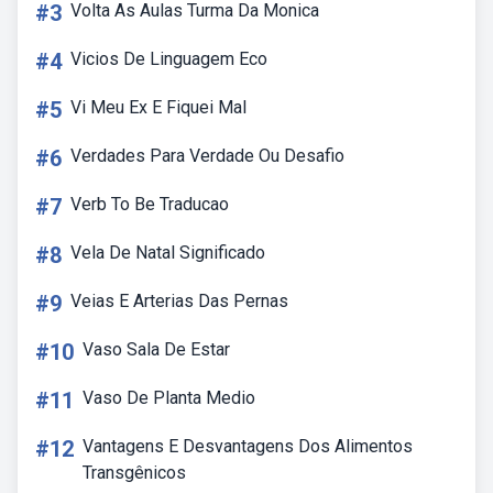
#3
Volta As Aulas Turma Da Monica
#4
Vicios De Linguagem Eco
#5
Vi Meu Ex E Fiquei Mal
#6
Verdades Para Verdade Ou Desafio
#7
Verb To Be Traducao
#8
Vela De Natal Significado
#9
Veias E Arterias Das Pernas
#10
Vaso Sala De Estar
#11
Vaso De Planta Medio
#12
Vantagens E Desvantagens Dos Alimentos
Transgênicos