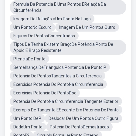
Formula Da Potência E Uma Pontos ERelaçõa Da
Circunferência
Imagem De Relação aUm Ponto No Lago
Um PontoNo Escuro
Imagem De Um Pontoa Outro
Figuras De PontosConcentrados
Tipos De Tenha Existem BraçoDe Potência Ponto De
Apoio E Braço Resistente
PtenciaDe Ponto
Semelhança DeTriângulos Pontencia De Ponto P
Potencia De PontosTangentes a Circuferencia
Exercicios Potencia Do PontoNa Circunferencia
Exercicios Potencia De PontoDoc
Potencia De PontoNa Circunferencia Tangente Exterior
Exemplo De Tangente ESecante Em Potencia De Ponto
Um Ponto DeP
Deslocar De Um Pontoa Outro Figura
DadoUm Ponto
Potecia De PontoDemostracao
PontoF2
Circunlo FormulasPonto Externo