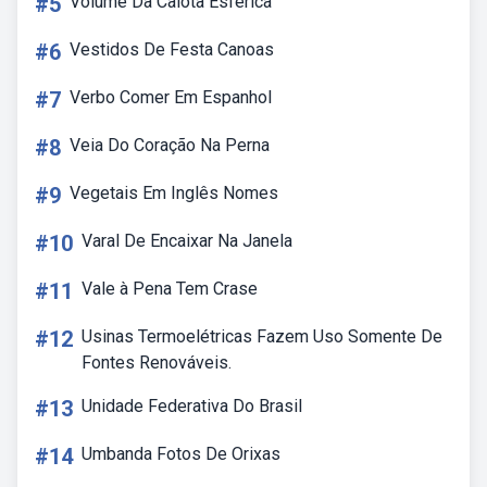
#5
Volume Da Calota Esférica
#6
Vestidos De Festa Canoas
#7
Verbo Comer Em Espanhol
#8
Veia Do Coração Na Perna
#9
Vegetais Em Inglês Nomes
#10
Varal De Encaixar Na Janela
#11
Vale à Pena Tem Crase
#12
Usinas Termoelétricas Fazem Uso Somente De
Fontes Renováveis.
#13
Unidade Federativa Do Brasil
#14
Umbanda Fotos De Orixas