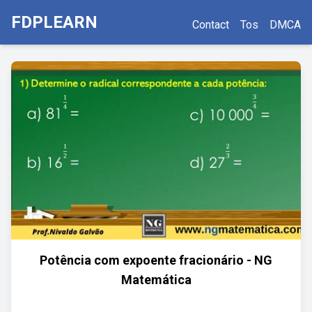
FDPLEARN
Contact
Tos
DMCA
Potência com expoente fracionário - NG
Matemática