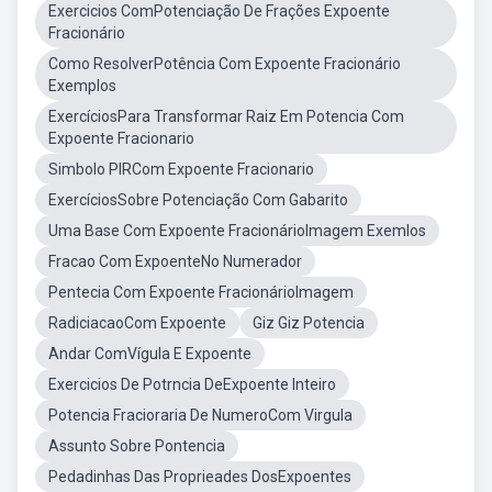
Exercicios ComPotenciação De Frações Expoente
Fracionário
Como ResolverPotência Com Expoente Fracionário
Exemplos
ExercíciosPara Transformar Raiz Em Potencia Com
Expoente Fracionario
Simbolo PIRCom Expoente Fracionario
ExercíciosSobre Potenciação Com Gabarito
Uma Base Com Expoente FracionárioImagem Exemlos
Fracao Com ExpoenteNo Numerador
Pentecia Com Expoente FracionárioImagem
RadiciacaoCom Expoente
Giz Giz Potencia
Andar ComVígula E Expoente
Exercicios De Potrncia DeExpoente Inteiro
Potencia Fracioraria De NumeroCom Virgula
Assunto Sobre Pontencia
Pedadinhas Das Proprieades DosExpoentes