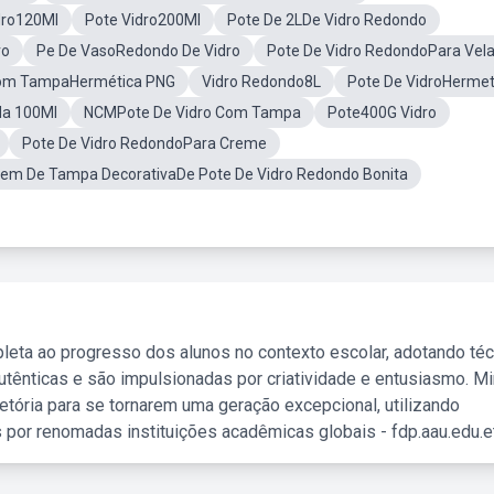
dro120Ml
Pote Vidro200Ml
Pote De 2LDe Vidro Redondo
ro
Pe De VasoRedondo De Vidro
Pote De Vidro RedondoPara Vel
Com TampaHermética PNG
Vidro Redondo8L
Pote De VidroHermet
da 100Ml
NCMPote De Vidro Com Tampa
Pote400G Vidro
Pote De Vidro RedondoPara Creme
em De Tampa DecorativaDe Pote De Vidro Redondo Bonita
leta ao progresso dos alunos no contexto escolar, adotando té
tênticas e são impulsionadas por criatividade e entusiasmo. M
etória para se tornarem uma geração excepcional, utilizando
 por renomadas instituições acadêmicas globais - fdp.aau.edu.et