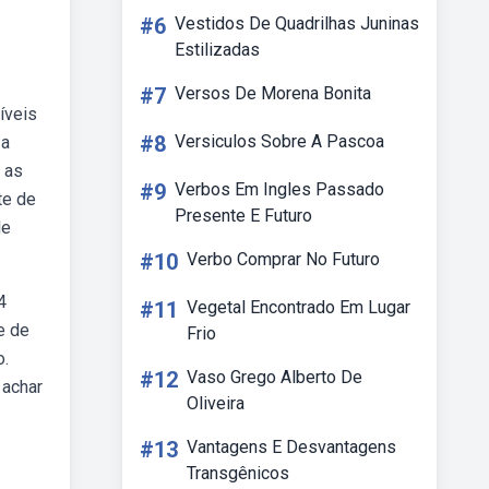
#6
Vestidos De Quadrilhas Juninas
Estilizadas
#7
Versos De Morena Bonita
íveis
#8
Versiculos Sobre A Pascoa
 a
 as
#9
Verbos Em Ingles Passado
te de
Presente E Futuro
de
#10
Verbo Comprar No Futuro
4
#11
Vegetal Encontrado Em Lugar
e de
Frio
o.
#12
Vaso Grego Alberto De
 achar
Oliveira
#13
Vantagens E Desvantagens
Transgênicos