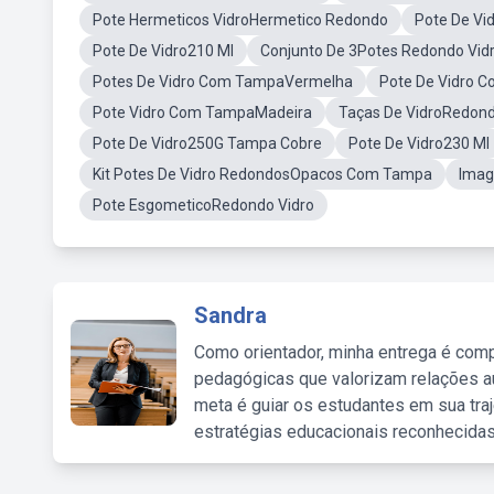
Pote Hermeticos VidroHermetico Redondo
Pote De Vi
Pote De Vidro210 Ml
Conjunto De 3Potes Redondo Vid
Potes De Vidro Com TampaVermelha
Pote De Vidro 
Pote Vidro Com TampaMadeira
Taças De VidroRedon
Pote De Vidro250G Tampa Cobre
Pote De Vidro230 Ml
Kit Potes De Vidro RedondosOpacos Com Tampa
Imag
Pote EsgometicoRedondo Vidro
Sandra
Como orientador, minha entrega é comp
pedagógicas que valorizam relações au
meta é guiar os estudantes em sua traj
estratégias educacionais reconhecidas