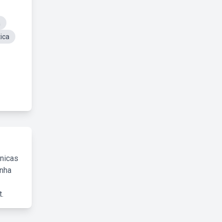
a
ica
cnicas
inha
.