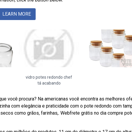
LEARN MORE
vidro potes redondo chef
tá acabando
e você procura? Na americanas você encontra as melhores of
zinha com elegância e praticidade com o pote redondo com tam
secos como grãos, farinhas,. Webfrete grátis no dia compre pot
es em milhões de produtos. 11 cm de diâmetro e 17 cm de altur