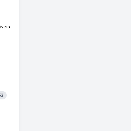
íveis
53