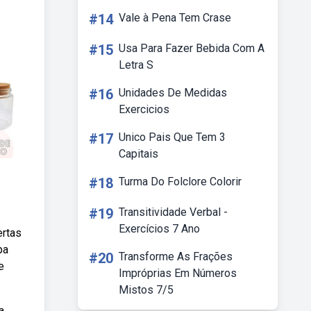
#14
Vale à Pena Tem Crase
#15
Usa Para Fazer Bebida Com A
Letra S
#16
Unidades De Medidas
Exercicios
#17
Unico Pais Que Tem 3
Capitais
#18
Turma Do Folclore Colorir
#19
Transitividade Verbal -
Exercícios 7 Ano
ertas
pa
#20
Transforme As Frações
e
Impróprias Em Números
Mistos 7/5
a.