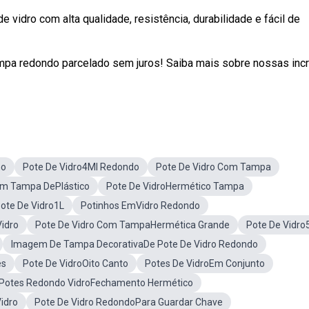
 vidro com alta qualidade, resistência, durabilidade e fácil de
mpa redondo parcelado sem juros! Saiba mais sobre nossas incr
no
Pote De Vidro4Ml Redondo
Pote De Vidro Com Tampa
om Tampa DePlástico
Pote De VidroHermético Tampa
ote De Vidro1L
Potinhos EmVidro Redondo
idro
Pote De Vidro Com TampaHermética Grande
Pote De Vidro
Imagem De Tampa DecorativaDe Pote De Vidro Redondo
es
Pote De VidroOito Canto
Potes De VidroEm Conjunto
Potes Redondo VidroFechamento Hermético
idro
Pote De Vidro RedondoPara Guardar Chave