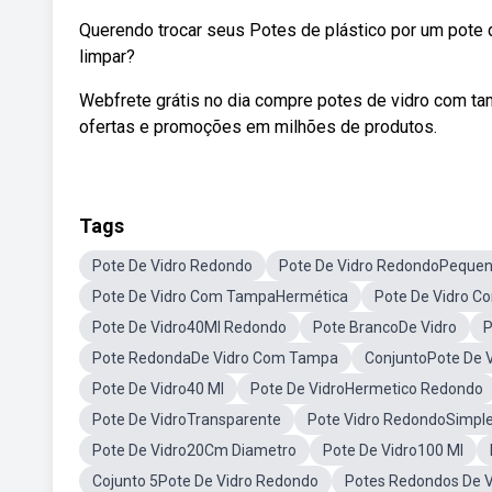
Querendo trocar seus Potes de plástico por um pote de
limpar?
Webfrete grátis no dia compre potes de vidro com ta
ofertas e promoções em milhões de produtos.
Tags
Pote De Vidro Redondo
Pote De Vidro RedondoPeque
Pote De Vidro Com TampaHermética
Pote De Vidro C
Pote De Vidro40Ml Redondo
Pote BrancoDe Vidro
P
Pote RedondaDe Vidro Com Tampa
ConjuntoPote De V
Pote De Vidro40 Ml
Pote De VidroHermetico Redondo
Pote De VidroTransparente
Pote Vidro RedondoSimpl
Pote De Vidro20Cm Diametro
Pote De Vidro100 Ml
Cojunto 5Pote De Vidro Redondo
Potes Redondos De V