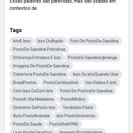
Essas palavras são parecidas, mas são usadas em
contextos de.
Tags
IstoE Isso
Isso OuAquilo
Foto De PostoDe Gasolina
PostoDe Gasolina Petrobras
Diferença EntreIsso E Isto
PostoDe Gasolina Ipiranga
Imagens De PostoDe Gasolina
Cobertura PostoDe Gasolina
Isso Ou IstoQuando Usar
BrasilPostos
PostoCombustível
Uso DoIsso E Isto
Com Isso OuCom Isto
Fotos De PostosDe Gasolina
Posto6 Vila Madalena
PostoMédico
Sinônimo DePosto Isto
TendoIsto Posto
Auto PostoAvenida
Isto PostoSinônimos
PostoDe Saude
PostoShell PNG
Logo PostoCarrefour
Imagem PostoIpiranga