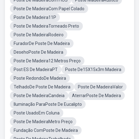
Poste De MadeiraCom FiOS
Poste MadeiraRustico
Poste De MadeiraCom Papel Colado
Poste De Madeira11P
Poste De MadeiraTorneado Preto
Poste De MadeiraRodeiro
FuradorDe Poste De Madeira
DesehoPoste De Madeira
Poste De Madeira12 Metros Preço
Post ES De MadeiraPT
Poste De15X15x3m Madeira
Poste RedondoDe Madeira
TelhadoDe Poste De Madeira
Poste De MadeiraValor
Poste De MadeiraCandeia
AterrarPoste De Madeira
Iluminação ParaPoste De Eucalipto
Poste UsadoEm Coluna
Poste De MadeiraMetro Preço
Fundação ComPoste De Madeira