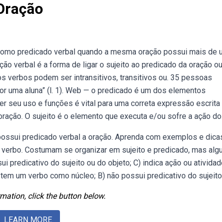
 Oração
 como predicado verbal quando a mesma oração possui mais de 
ão verbal é a forma de ligar o sujeito ao predicado da oração o
 os verbos podem ser intransitivos, transitivos ou. 35 pessoas
 por uma aluna” (l. 1). Web — o predicado é um dos elementos
 seu uso e funções é vital para uma correta expressão escrita 
oração. O sujeito é o elemento que executa e/ou sofre a ação do
ossui predicado verbal a oração. Aprenda com exemplos e dica
m verbo. Costumam se organizar em sujeito e predicado, mas al
 predicativo do sujeito ou do objeto; C) indica ação ou ativida
 tem um verbo como núcleo; B) não possui predicativo do sujeito
mation, click the button below.
LEARN MORE