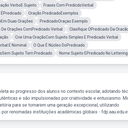
ação VerboE Sujeito
Frases Com PredicdoVerbal
 ÉPredicado
Oração PredicadoExemplos
oEm Duas Orações
PredicadoOraçao Exemplo
 De Orações ComPredicado Verbal
Clasifique OPredicado Da Oracã
ração
Crie Uma OraçãoCom Sujeito Simples E Predicado Verbal
rbal E Nominal
O Que É Núcleo DoPredicado
oSem Sujeito Tem Predicado
Nome Sujeito EPredicado No Lettering
leta ao progresso dos alunos no contexto escolar, adotando té
tênticas e são impulsionadas por criatividade e entusiasmo. M
etória para se tornarem uma geração excepcional, utilizando
 por renomadas instituições acadêmicas globais - fdp.aau.edu.et