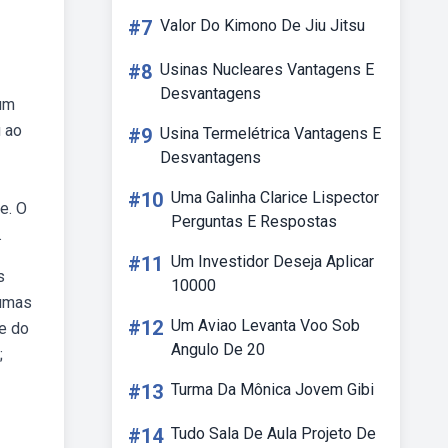
#7
Valor Do Kimono De Jiu Jitsu
#8
Usinas Nucleares Vantagens E
Desvantagens
um
u ao
#9
Usina Termelétrica Vantagens E
Desvantagens
#10
Uma Galinha Clarice Lispector
e. O
Perguntas E Respostas
.
#11
Um Investidor Deseja Aplicar
s
10000
gumas
#12
Um Aviao Levanta Voo Sob
de do
Angulo De 20
;
#13
Turma Da Mônica Jovem Gibi
#14
Tudo Sala De Aula Projeto De