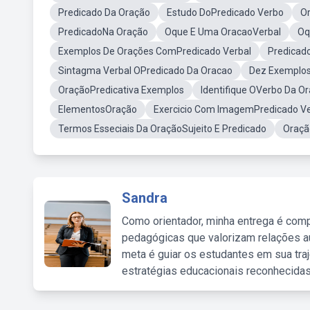
Predicado Da Oração
Estudo DoPredicado Verbo
Or
PredicadoNa Oração
Oque E Uma OracaoVerbal
Oq
Exemplos De Orações ComPredicado Verbal
Predicad
Sintagma Verbal OPredicado Da Oracao
Dez Exemplos
OraçãoPredicativa Exemplos
Identifique OVerbo Da O
ElementosOração
Exercicio Com ImagemPredicado Ve
Termos Esseciais Da OraçãoSujeito E Predicado
Oraçã
Sandra
Como orientador, minha entrega é comp
pedagógicas que valorizam relações au
meta é guiar os estudantes em sua traj
estratégias educacionais reconhecidas