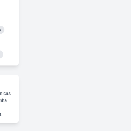
o
cnicas
inha
.