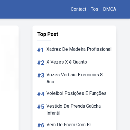
Contact
Tos
DMCA
Top Post
#1
Xadrez De Madeira Profissional
#2
X Vezes X é Quanto
#3
Vozes Verbais Exercicios 8
Ano
#4
Voleibol Posições E Funções
#5
Vestido De Prenda Gaúcha
Infantil
#6
Vem De Enem Com Br