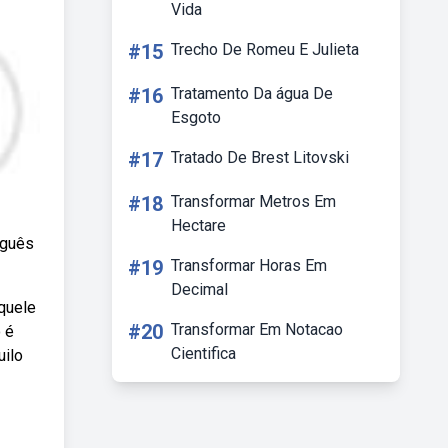
Vida
#15
Trecho De Romeu E Julieta
#16
Tratamento Da água De
Esgoto
#17
Tratado De Brest Litovski
#18
Transformar Metros Em
Hectare
uguês
#19
Transformar Horas Em
Decimal
quele
#20
Transformar Em Notacao
 é
Cientifica
uilo