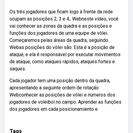
Os três jogadores que ficam logo à frente da rede
ocupam as posições 2, 3 e 4,. Webneste vídeo, você
vai conhecer as zonas da quadra e as posições e
funções dos jogadores de uma equipe de vôlei.
Começaremos pelas áreas da quadra, seguindo.
Webas posições do vôlei são: Esta é a posição de
ataque, e ela é responsável por executar movimentos
de ataque, como ataques rápidos, ataques fortes e
saques.
Cada jogador tem uma posição dentro da quadra,
apresentando a seguinte ordem de rotação:
Webconhecer as posições de vôlei e números dos
jogadores de voleibol no campo. Aprender as funções
dos jogadores em cada posicionamiento e.
Tags