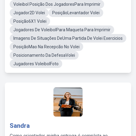
Voleibol Posição Dos JogadoresPara Imprimir
Jogador2D Volei
PosiçãoLevantador Volei
Posição6X1 Volei
Jogadores De VoleibolPara Maqueta Para Imprimir
Imagens De Situações DeUma Partida De Volei Exercicios
PosiçãoMao Na Recepcão No Volei
Posicionamento Da DefesaVolei
Jugadores VoleibolFoto
Sandra
Como orientador, minha entrega é completa ao