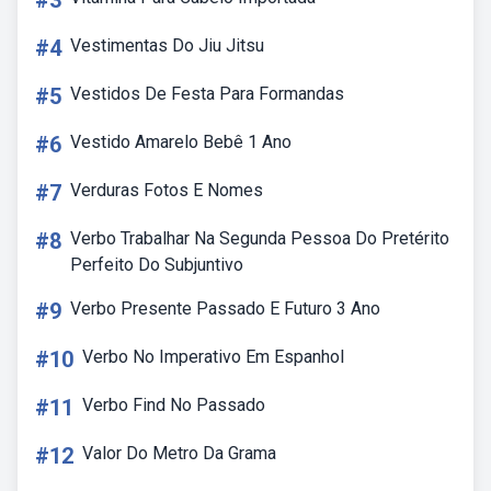
#3
#4
Vestimentas Do Jiu Jitsu
#5
Vestidos De Festa Para Formandas
#6
Vestido Amarelo Bebê 1 Ano
#7
Verduras Fotos E Nomes
#8
Verbo Trabalhar Na Segunda Pessoa Do Pretérito
Perfeito Do Subjuntivo
#9
Verbo Presente Passado E Futuro 3 Ano
#10
Verbo No Imperativo Em Espanhol
#11
Verbo Find No Passado
#12
Valor Do Metro Da Grama