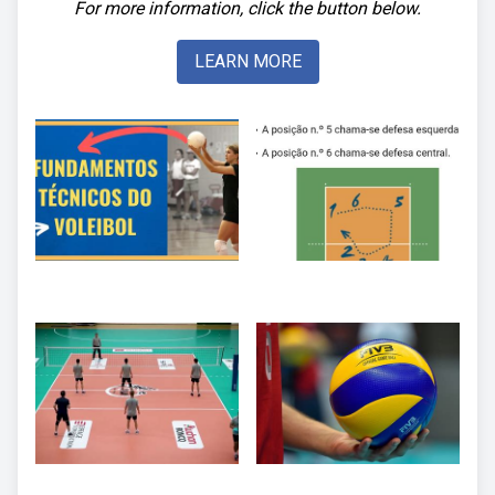
For more information, click the button below.
LEARN MORE