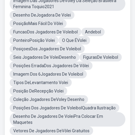
Imagem Das Jogadores DeVoley Da Seleção Brasileira
Feminina Toquio2021
Desenho DeJogadora De Volei
PosiçãoMais Fácil Do Vôlei
FuncaoDos Jogadores De Voleibol
Andebol
PonteiroPosição Volei
O Que ÉVolei
PosiçoesDos Jogadores De Voleibol
Seis Jogadores De VoleiDesenho
FigurasDe Voleibol
Posições ErradaDos Jogadores De Vôlei
Imagem Dos 6Jogadores De Voleibol
Tipos DeLevantamento Volei
Posição DeRecepção Volei
Coleção Jogadores DeVoley Desenho
Posições Dos Jogadores De VoleibolQuadra Ilustração
Desenho De Jogadores De VoleiPra Colocar Em
Maquetes
Vetores De Jogadores DeVôlei Gratuitos