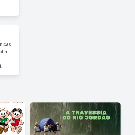
cnicas
inha
.