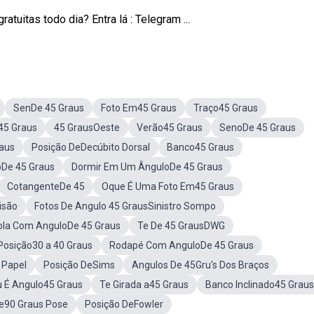
tuitas todo dia? Entra lá : Telegram ...
SenDe 45 Graus
Foto Em45 Graus
Traço45 Graus
45 Graus
45 GrausOeste
Verão45 Graus
SenoDe 45 Graus
raus
Posição DeDecúbito Dorsal
Banco45 Graus
oDe 45 Graus
Dormir Em Um ÂnguloDe 45 Graus
CotangenteDe 45
Oque É Uma Foto Em45 Graus
isão
Fotos De Angulo 45 GrausSinistro Sompo
tola Com AnguloDe 45 Graus
Te De 45 GrausDWG
 Posição30 a 40 Graus
Rodapé Com AnguloDe 45 Graus
 Papel
Posição DeSims
Angulos De 45Gru's Dos Braços
 É Angulo45 Graus
Te Girada a45 Graus
Banco Inclinado45 Graus
De90 Graus Pose
Posição DeFowler