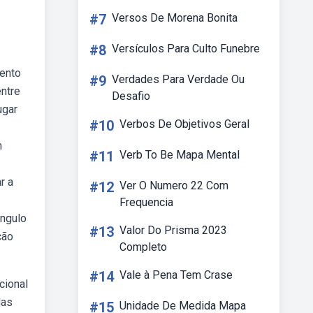
#7
Versos De Morena Bonita
#8
Versículos Para Culto Funebre
ento
#9
Verdades Para Verdade Ou
entre
Desafio
ugar
#10
Verbos De Objetivos Geral
m
#11
Verb To Be Mapa Mental
r a
#12
Ver O Numero 22 Com
Frequencia
ângulo
#13
Valor Do Prisma 2023
ção
Completo
#14
Vale à Pena Tem Crase
cional
das
#15
Unidade De Medida Mapa