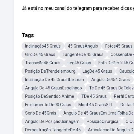
Já está no meu canal do telegram para receber dicas gra
Tags
Inclinação45 Graus
45 GrausÂngulo
Fotos45 Graus
GiroDe 45 Graus
TangenteDe 45 Graus
CossenoDe 
Transição45 Graus
Leg45 Graus
Foto DePerfil 45 G
Posição DeTrendelemburg
LagDe 45 Graus
Caucul
Inclinação De 45 Grausthe Lean
Angulo De454 Graus
Angulo De 45 GrausEspelhado
Te De 45 Graus DeTelev
Posição DeSentido Anime
TDe 45 Graus
Perfil Car
Frrolamento De90 Graus
Mont 45 GrausSTL
Deitar
Seno De 45Grais
Angulo De 45 GrausEm Uma Folha De
Angulo De PosiçãoUsinagem
PosiçãoCirúrgica
O Qu
Demostração TangenteDe 45
Articulacao De Angulo 