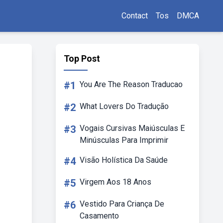
Contact
Tos
DMCA
Top Post
#1
You Are The Reason Traducao
#2
What Lovers Do Tradução
#3
Vogais Cursivas Maiúsculas E
Minúsculas Para Imprimir
#4
Visão Holística Da Saúde
#5
Virgem Aos 18 Anos
#6
Vestido Para Criança De
Casamento