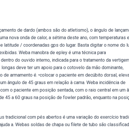
amento de dardo (ambos são do atletismo), o ângulo de lançam
 uma nova onda de calor, a sétima deste ano, com temperaturas 
 latitude / coordenadas gps do lugar. Basta digitar o nome do l
r exibidas. Weba manobra de epley é uma técnica para
dentro do ouvido interno, indicada para o tratamento da vertige
s longas deve ter um apoio para o cotovelo da mão dominante,
o de armamento é. •colocar o paciente em decúbito dorsal, eleva
a um ângulo de 45 graus em relação à cama. Weba incidência de
a com o paciente em posição sentada, com o raio central em um 
e 45 a 60 graus na posição de fowler padrão, enquanto na posi
s tradicional com pés abertos é uma variação do exercício tradi
juda a. Webas soldas de chapa ou filete de tubo são classifica