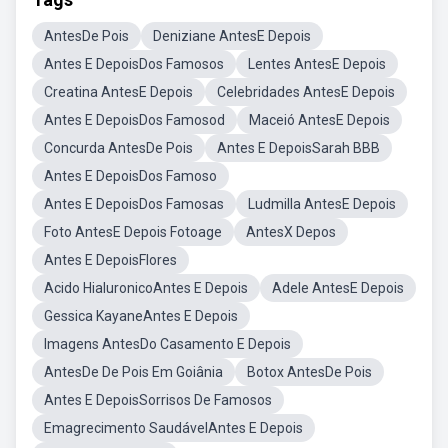
AntesDe Pois
Deniziane AntesE Depois
Antes E DepoisDos Famosos
Lentes AntesE Depois
Creatina AntesE Depois
Celebridades AntesE Depois
Antes E DepoisDos Famosod
Maceió AntesE Depois
Concurda AntesDe Pois
Antes E DepoisSarah BBB
Antes E DepoisDos Famoso
Antes E DepoisDos Famosas
Ludmilla AntesE Depois
Foto AntesE Depois Fotoage
AntesX Depos
Antes E DepoisFlores
Acido HialuronicoAntes E Depois
Adele AntesE Depois
Gessica KayaneAntes E Depois
Imagens AntesDo Casamento E Depois
AntesDe De Pois Em Goiânia
Botox AntesDe Pois
Antes E DepoisSorrisos De Famosos
Emagrecimento SaudávelAntes E Depois