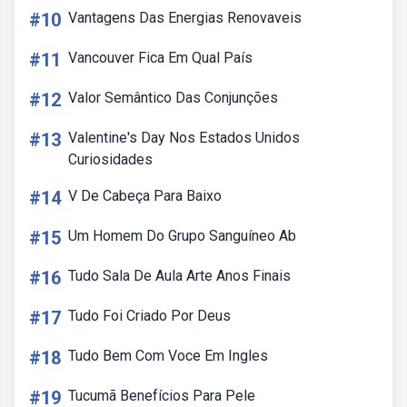
#10
Vantagens Das Energias Renovaveis
#11
Vancouver Fica Em Qual País
#12
Valor Semântico Das Conjunções
#13
Valentine's Day Nos Estados Unidos
Curiosidades
#14
V De Cabeça Para Baixo
#15
Um Homem Do Grupo Sanguíneo Ab
#16
Tudo Sala De Aula Arte Anos Finais
#17
Tudo Foi Criado Por Deus
#18
Tudo Bem Com Voce Em Ingles
#19
Tucumã Benefícios Para Pele