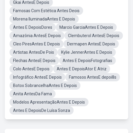
Gkai AntesE Depois
Famosas Com Estética Antes Deois
Morena IluminadaAntes E Depois
Antes E DepoisDores
Marcio GarciaAntes E Depois
Amazônia AntesE Depois
Clembuterol AntesE Depois
Cleo PiresAntes E Depois
Dermapen AntesE Depois
Artistas AntesDe Pois
Kylie JennerAntes E Depois
Flechas AntesE Depois
Antes E DepoisFotografias
Colo AntesE Depois
Antes E DepoisAtor E Atriz
Infográfico AntesE Depois
Famosos AntesE depoi8s
Botox SobrancelhaAntes E Depois
Anita AntesDa Fama
Modelos ApresentaçãoAntes E Depois
Antes E DepoisDe Luísa Sonza