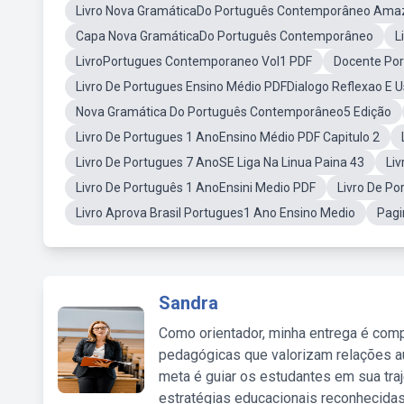
Livro Nova GramáticaDo Português Contemporâneo Ama
Capa Nova GramáticaDo Português Contemporâneo
L
LivroPortugues Contemporaneo Vol1 PDF
Docente Por
Livro De Portugues Ensino Médio PDFDialogo Reflexao E 
Nova Gramática Do Português Contemporâneo5 Edição
Livro De Portugues 1 AnoEnsino Médio PDF Capitulo 2
Livro De Portugues 7 AnoSE Liga Na Linua Paina 43
Li
Livro De Português 1 AnoEnsini Medio PDF
Livro De P
Livro Aprova Brasil Portugues1 Ano Ensino Medio
Pagi
Sandra
Como orientador, minha entrega é comp
pedagógicas que valorizam relações au
meta é guiar os estudantes em sua traj
estratégias educacionais reconhecidas