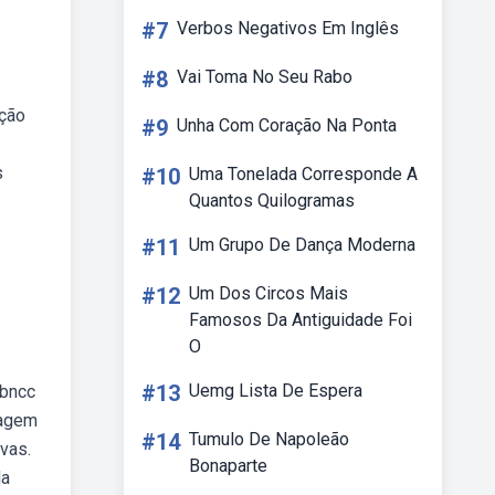
#7
Verbos Negativos Em Inglês
#8
Vai Toma No Seu Rabo
ução
#9
Unha Com Coração Na Ponta
s
#10
Uma Tonelada Corresponde A
Quantos Quilogramas
#11
Um Grupo De Dança Moderna
#12
Um Dos Circos Mais
Famosos Da Antiguidade Foi
O
#13
Uemg Lista De Espera
 bncc
dagem
#14
Tumulo De Napoleão
vas.
Bonaparte
da