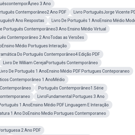
uguêscontemporÃ¡neo 3 Ano
rtuguês Contemporâneo2 Ano PDF
Livro PortuguêsJorge Vicente P
rtuguês9 Ano Respostas
Livro De Português 1 AnoEnsino Médio Mod
De Português Contemporâneo3 Ano Ensino Médio Virtual
uês Contemporâneo 2 AnoTodas as Versões
noEnsino Médio Portugues Interação
ramática Do Português Contemporâneo4 Edição PDF
Livro De William CerejaPortuguês Contemporâneo
Livro De Português 1 AnoEnsino Médio PDF Portugues Conteporaneo
dáticos Contemporâneo 1 AnoMédio
s Contemporâneo
Português Contemporâneo1.Série
s Comtemporaneo
LivroFundamental Portugues 3 Ano
 Português 1 AnoEnsino Médio PDF Linguagem E Interação
eratura 1 Ano DoEnsino Medio Portugues Contemporaneo
Portuguesa 2 Ano PDF