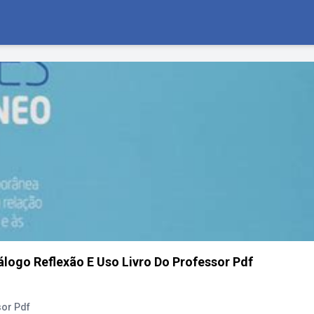
ogo Reflexão E Uso Livro Do Professor Pdf
or Pdf