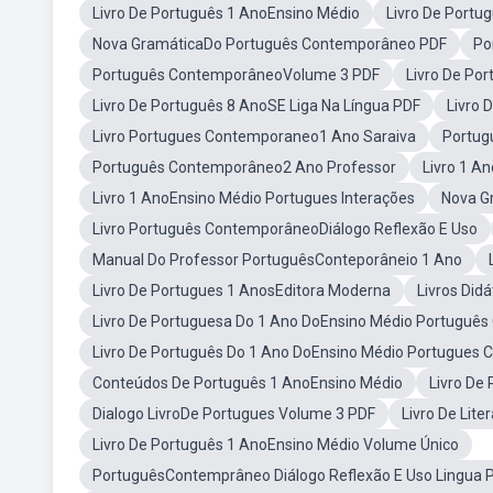
Livro De Português 1 AnoEnsino Médio
Livro De Port
Nova GramáticaDo Português Contemporâneo PDF
Po
Português ContemporâneoVolume 3 PDF
Livro De Po
Livro De Português 8 AnoSE Liga Na Língua PDF
Livro 
Livro Portugues Contemporaneo1 Ano Saraiva
Portug
Português Contemporâneo2 Ano Professor
Livro 1 A
Livro 1 AnoEnsino Médio Portugues Interações
Nova G
Livro Português ContemporâneoDiálogo Reflexão E Uso
Manual Do Professor PortuguêsConteporâneio 1 Ano
Livro De Portugues 1 AnosEditora Moderna
Livros Di
Livro De Portuguesa Do 1 Ano DoEnsino Médio Portuguê
Livro De Português Do 1 Ano DoEnsino Médio Portugue
Conteúdos De Português 1 AnoEnsino Médio
Livro De
Dialogo LivroDe Portugues Volume 3 PDF
Livro De Lit
Livro De Português 1 AnoEnsino Médio Volume Único
PortuguêsContemprâneo Diálogo Reflexão E Uso Lingua 