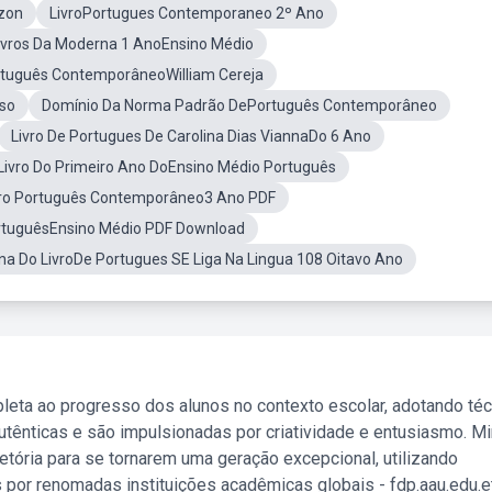
zon
LivroPortugues Contemporaneo 2º Ano
ivros Da Moderna 1 AnoEnsino Médio
tuguês ContemporâneoWilliam Cereja
Uso
Domínio Da Norma Padrão DePortuguês Contemporâneo
Livro De Portugues De Carolina Dias ViannaDo 6 Ano
Livro Do Primeiro Ano DoEnsino Médio Português
vro Português Contemporâneo3 Ano PDF
ortuguêsEnsino Médio PDF Download
na Do LivroDe Portugues SE Liga Na Lingua 108 Oitavo Ano
leta ao progresso dos alunos no contexto escolar, adotando té
tênticas e são impulsionadas por criatividade e entusiasmo. M
etória para se tornarem uma geração excepcional, utilizando
 por renomadas instituições acadêmicas globais - fdp.aau.edu.et