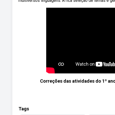
multiversos linguagens. A rica seleção de temas e gê
Correções das atividades do 1º an
Tags