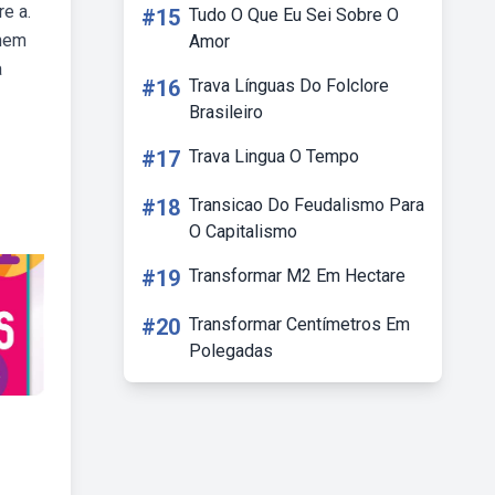
e a.
#15
Tudo O Que Eu Sei Sobre O
enem
Amor
a
#16
Trava Línguas Do Folclore
Brasileiro
#17
Trava Lingua O Tempo
#18
Transicao Do Feudalismo Para
O Capitalismo
#19
Transformar M2 Em Hectare
#20
Transformar Centímetros Em
Polegadas