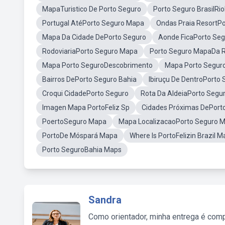
MapaTuristico De Porto Seguro
Porto Seguro BrasilRio
Portugal AtéPorto Seguro Mapa
Ondas Praia ResortP
Mapa Da Cidade DePorto Seguro
Aonde FicaPorto Seg
RodoviariaPorto Seguro Mapa
Porto Seguro MapaDa 
Mapa Porto SeguroDescobrimento
Mapa Porto Seguro
Bairros DePorto Seguro Bahia
Ibiruçu De DentroPorto
Croqui CidadePorto Seguro
Rota Da AldeiaPorto Segu
Imagen Mapa PortoFeliz Sp
Cidades Próximas DePort
PoertoSeguro Mapa
Mapa LocalizacaoPorto Seguro M
PortoDe Móspará Mapa
Where Is PortoFelizin Brazil M
Porto SeguroBahia Maps
Sandra
Como orientador, minha entrega é comp