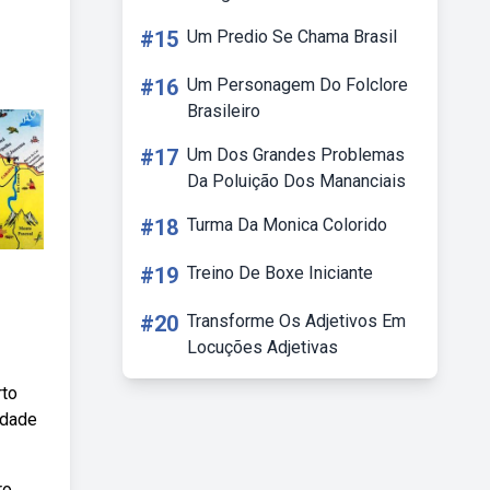
#15
Um Predio Se Chama Brasil
#16
Um Personagem Do Folclore
Brasileiro
#17
Um Dos Grandes Problemas
Da Poluição Dos Mananciais
#18
Turma Da Monica Colorido
#19
Treino De Boxe Iniciante
#20
Transforme Os Adjetivos Em
Locuções Adjetivas
rto
idade
o,