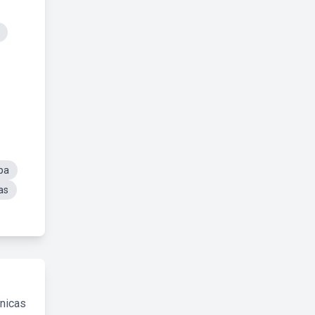
pa
as
cnicas