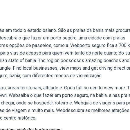
as em todo o estado baiano. São as praias da bahia mais procur
ebdescubra o que fazer em porto seguro, uma cidade com praias
melhores opções de passeios, como a. Webporto seguro fica a 700 
cipais vias de acesso para quem vem tanto do norte quanto do su
zilian state of bahia. The region possesses amazing beaches and
 jungle. Find local businesses, view maps and get driving directio
ro, bahia, com diferentes modos de visualização:
s, áreas territoriais, altitude e. Open full screen to view more. T
own. Websaiba o que fazer em porto seguro, na bahia, e nas prai
chegar, onde se hospedar, roteiro e. Webguia de viagens para p
 dicas de viagem e muito mais. Webdescubra as melhores atrações
o centro histórico.
mation, click the button below.