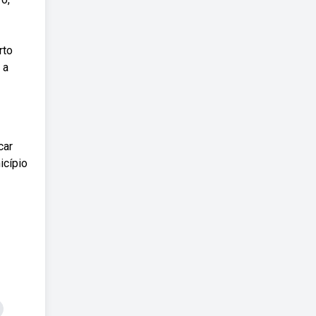
rto
 a
car
icípio