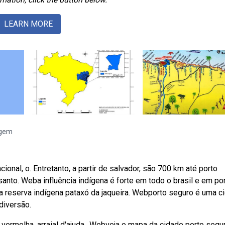
LEARN MORE
agem
onal, o. Entretanto, a partir de salvador, são 700 km até porto
santo. Weba influência indígena é forte em todo o brasil e em po
a reserva indígena pataxó da jaqueira. Webporto seguro é uma c
 diversão.
vermelha, arraial d'ajuda,. Webveja o mapa da cidade porto segur