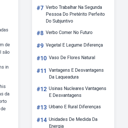
#7
Verbo Trabalhar Na Segunda
Pessoa Do Pretérito Perfeito
Do Subjuntivo
adas
#8
Verbo Comer No Futuro
km de
#9
Vegetal E Legume Diferença
l são
#10
Vaso De Flores Natural
ns in
#11
Vantagens E Desvantagens
Da Laqueadura
his
#12
Usinas Nucleares Vantagens
as da
E Desvantagens
orto
#13
Urbano E Rural Diferenças
 de
#14
Unidades De Medida Da
Energia