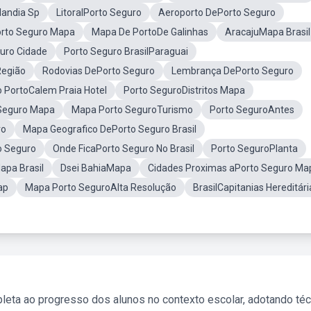
landia Sp
LitoralPorto Seguro
Aeroporto DePorto Seguro
orto Seguro Mapa
Mapa De PortoDe Galinhas
AracajuMapa Brasil
uro Cidade
Porto Seguro BrasilParaguai
Região
Rodovias DePorto Seguro
Lembrança DePorto Seguro
 PortoCalem Praia Hotel
Porto SeguroDistritos Mapa
 Seguro Mapa
Mapa Porto SeguroTurismo
Porto SeguroAntes
ro
Mapa Geografico DePorto Seguro Brasil
o Seguro
Onde FicaPorto Seguro No Brasil
Porto SeguroPlanta
apa Brasil
Dsei BahiaMapa
Cidades Proximas aPorto Seguro Ma
ap
Mapa Porto SeguroAlta Resolução
BrasilCapitanias Hereditári
leta ao progresso dos alunos no contexto escolar, adotando té