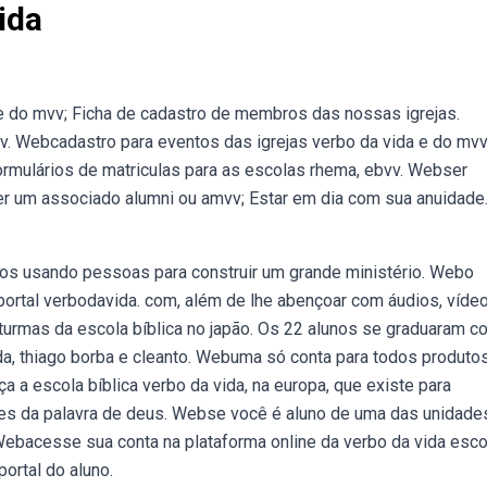
ida
e do mvv; Ficha de cadastro de membros das nossas igrejas.
v. Webcadastro para eventos das igrejas verbo da vida e do mvv
rmulários de matriculas para as escolas rhema, ebvv. Webser
Ser um associado alumni ou amvv; Estar em dia com sua anuidade
s usando pessoas para construir um grande ministério. Webo
portal verbodavida. com, além de lhe abençoar com áudios, víde
urmas da escola bíblica no japão. Os 22 alunos se graduaram c
da, thiago borba e cleanto. Webuma só conta para todos produto
a escola bíblica verbo da vida, na europa, que existe para
ares da palavra de deus. Webse você é aluno de uma das unidade
 Webacesse sua conta na plataforma online da verbo da vida esco
portal do aluno.