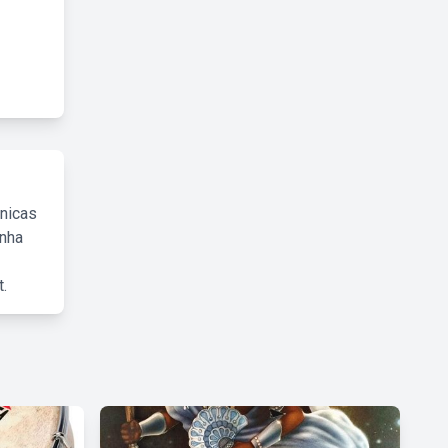
cnicas
inha
.