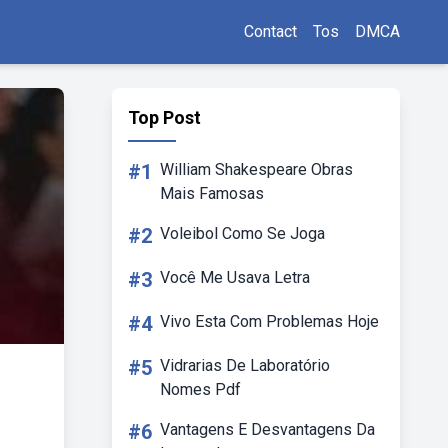
Contact
Tos
DMCA
Top Post
#1
William Shakespeare Obras
Mais Famosas
#2
Voleibol Como Se Joga
#3
Você Me Usava Letra
#4
Vivo Esta Com Problemas Hoje
#5
Vidrarias De Laboratório
Nomes Pdf
#6
Vantagens E Desvantagens Da