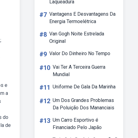
Laqueadura
#7
Vantagens E Desvantagens Da
Energia Termoelétrica
#8
Van Gogh Noite Estrelada
;
Original
#9
Valor Do Dinheiro No Tempo
.
#10
Vai Ter A Terceira Guerra
Mundial
os e
#11
Uniforme De Gala Da Marinha
om a
#12
Um Dos Grandes Problemas
s
Da Poluição Dos Mananciais
s do
#13
Um Carro Esportivo é
la de
Financiado Pelo Japão