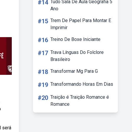
#14
Tudo Sala De Aula Geografia 5
Ano
#15
Trem De Papel Para Montar E
Imprimir
#16
Treino De Boxe Iniciante
#17
Trava Línguas Do Folclore
Brasileiro
#18
Transformar Mg Para G
#19
Transformando Horas Em Dias
#20
Traição é Traição Romance é
s
Romance
o
l será