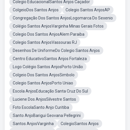
Colegio EducacionalSantos Anjos Caçador
ColgeioDos Santos Anjos
Colegio Santos AnjosAP
Congregação Dos Santos AnjosLogomarca Do Sexenio
Colégio Santos AnjosVarginha Minas Gerais Fotos
Colegio Dos Santos AnjosAlem Paraiba
Colegio Santos AnjosVassouras RJ
Desenhos De UniformeDo Colegio Santos Anjos
Centro EducativoSantos Anjos Fortaleza
Logo Colégio Santos AnjosPorto União
Colgeio Dos Santos AnjosSimbolo
Colegio Santos AnjosPorto Uniao
Escola AnjosEducação Santa Cruz Do Sul
Luciene Dos AnjosSilvestre Santos
Foto EscolaSanto Anjo Curitiba
Santo AnjoBarigui Geovana Pellegrini
Santos AnjosVarginha
ColegioSantos Anjos