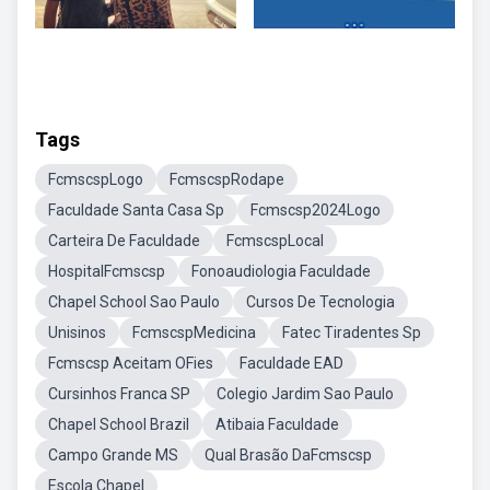
Tags
FcmscspLogo
FcmscspRodape
Faculdade Santa Casa Sp
Fcmscsp2024Logo
Carteira De Faculdade
FcmscspLocal
HospitalFcmscsp
Fonoaudiologia Faculdade
Chapel School Sao Paulo
Cursos De Tecnologia
Unisinos
FcmscspMedicina
Fatec Tiradentes Sp
Fcmscsp Aceitam OFies
Faculdade EAD
Cursinhos Franca SP
Colegio Jardim Sao Paulo
Chapel School Brazil
Atibaia Faculdade
Campo Grande MS
Qual Brasão DaFcmscsp
Escola Chapel