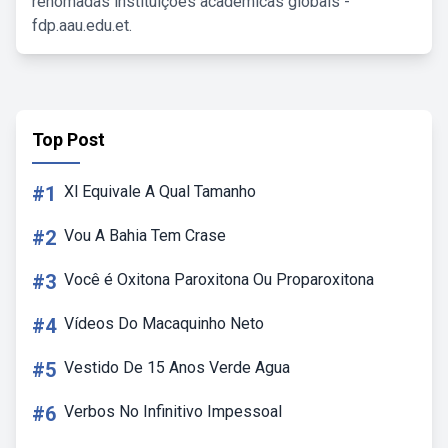
renomadas instituições acadêmicas globais -
fdp.aau.edu.et.
Top Post
#1
Xl Equivale A Qual Tamanho
#2
Vou A Bahia Tem Crase
#3
Você é Oxitona Paroxitona Ou Proparoxitona
#4
Vídeos Do Macaquinho Neto
#5
Vestido De 15 Anos Verde Agua
#6
Verbos No Infinitivo Impessoal