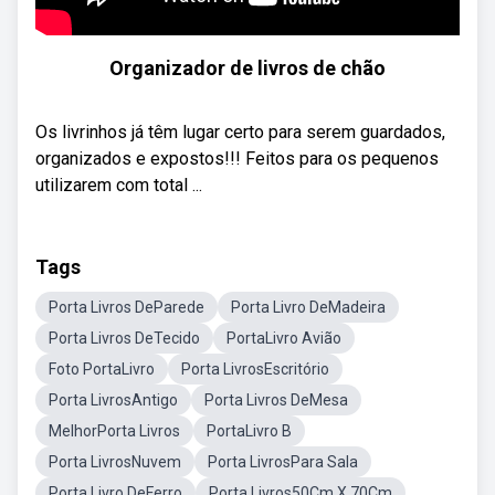
Organizador de livros de chão
Os livrinhos já têm lugar certo para serem guardados,
organizados e expostos!!! Feitos para os pequenos
utilizarem com total ...
Tags
Porta Livros DeParede
Porta Livro DeMadeira
Porta Livros DeTecido
PortaLivro Avião
Foto PortaLivro
Porta LivrosEscritório
Porta LivrosAntigo
Porta Livros DeMesa
MelhorPorta Livros
PortaLivro B
Porta LivrosNuvem
Porta LivrosPara Sala
Porta Livro DeFerro
Porta Livros50Cm X 70Cm