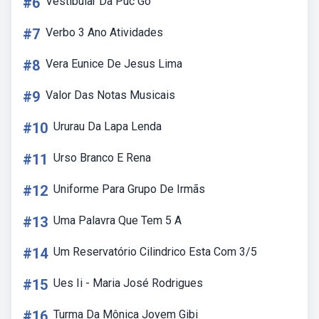
#6
Vestibular Da Puc Go
#7
Verbo 3 Ano Atividades
#8
Vera Eunice De Jesus Lima
#9
Valor Das Notas Musicais
#10
Ururau Da Lapa Lenda
#11
Urso Branco E Rena
#12
Uniforme Para Grupo De Irmãs
#13
Uma Palavra Que Tem 5 A
#14
Um Reservatório Cilindrico Esta Com 3/5
#15
Ues Ii - Maria José Rodrigues
#16
Turma Da Mônica Jovem Gibi