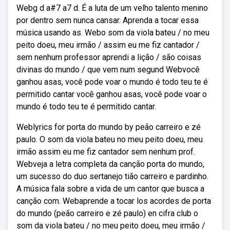
Webg d a#7 a7 d. É a luta de um velho talento menino
por dentro sem nunca cansar. Aprenda a tocar essa
música usando as. Webo som da viola bateu / no meu
peito doeu, meu irmão / assim eu me fiz cantador /
sem nenhum professor aprendi a lição / são coisas
divinas do mundo / que vem num segund Webvocê
ganhou asas, você pode voar o mundo é todo teu te é
permitido cantar você ganhou asas, você pode voar o
mundo é todo teu te é permitido cantar.
Weblyrics for porta do mundo by peão carreiro e zé
paulo. O som da viola bateu no meu peito doeu, meu
irmão assim eu me fiz cantador sem nenhum prof.
Webveja a letra completa da canção porta do mundo,
um sucesso do duo sertanejo tião carreiro e pardinho.
A música fala sobre a vida de um cantor que busca a
canção com. Webaprende a tocar los acordes de porta
do mundo (peão carreiro e zé paulo) en cifra club o
som da viola bateu / no meu peito doeu, meu irmão /