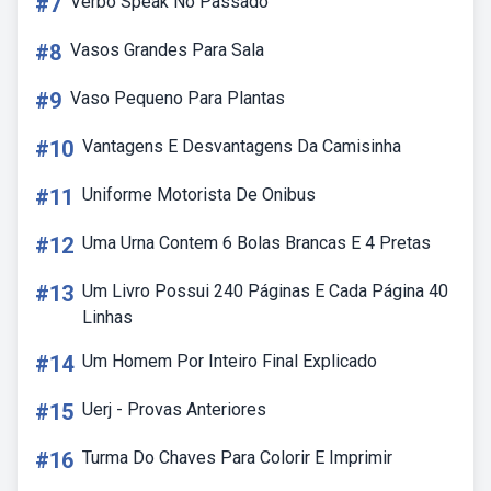
#7
Verbo Speak No Passado
#8
Vasos Grandes Para Sala
#9
Vaso Pequeno Para Plantas
#10
Vantagens E Desvantagens Da Camisinha
#11
Uniforme Motorista De Onibus
#12
Uma Urna Contem 6 Bolas Brancas E 4 Pretas
#13
Um Livro Possui 240 Páginas E Cada Página 40
Linhas
#14
Um Homem Por Inteiro Final Explicado
#15
Uerj - Provas Anteriores
#16
Turma Do Chaves Para Colorir E Imprimir