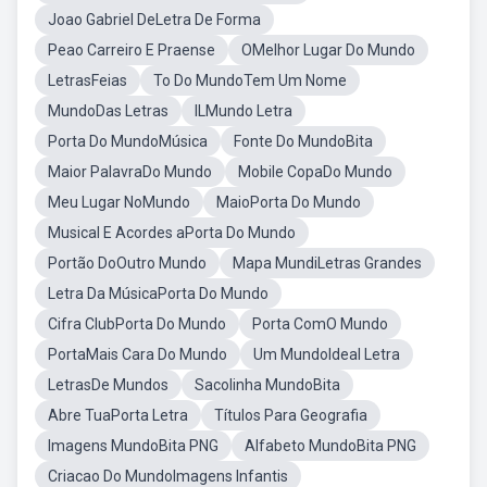
Joao Gabriel DeLetra De Forma
Peao Carreiro E Praense
OMelhor Lugar Do Mundo
LetrasFeias
To Do MundoTem Um Nome
MundoDas Letras
ILMundo Letra
Porta Do MundoMúsica
Fonte Do MundoBita
Maior PalavraDo Mundo
Mobile CopaDo Mundo
Meu Lugar NoMundo
MaioPorta Do Mundo
Musical E Acordes aPorta Do Mundo
Portão DoOutro Mundo
Mapa MundiLetras Grandes
Letra Da MúsicaPorta Do Mundo
Cifra ClubPorta Do Mundo
Porta ComO Mundo
PortaMais Cara Do Mundo
Um MundoIdeal Letra
LetrasDe Mundos
Sacolinha MundoBita
Abre TuaPorta Letra
Títulos Para Geografia
Imagens MundoBita PNG
Alfabeto MundoBita PNG
Criacao Do MundoImagens Infantis